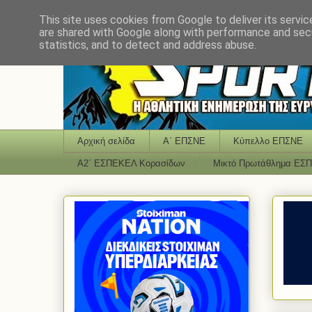
This site uses cookies from Google to deliver its servic
are shared with Google along with performance and secu
statistics, and to detect and address abuse.
Αρχική σελίδα
Α΄ ΕΠΣΝΕ
Κύπελλο ΕΠΣΝΕ
Α2΄ ΕΣΠΕΚΕΛ Κορασίδων
Μικτό Πρωτάθλημα ΕΣ