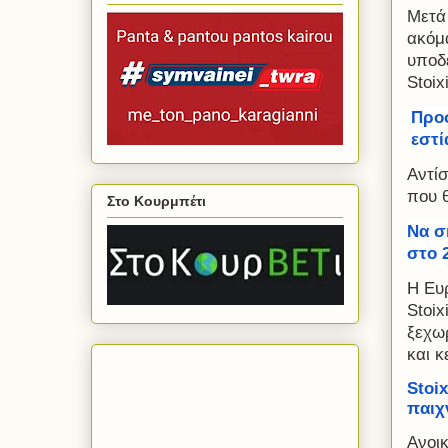
Μετά 
ακόμα
υποδ
Stoi
Προσ
εστί
Αντίσ
που θ
Στο Κουρμπέτι
N
α σ
στο 2
Η Ευ
Stoi
ξεχω
και κ
Stoi
παιχν
Ανοικ