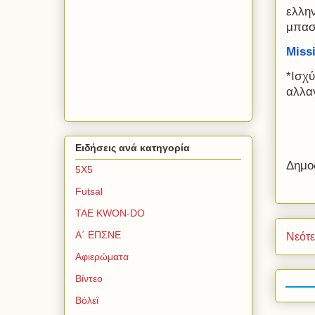
ελλη
μπασ
Miss
*Ισχύ
αλλαγ
Ειδήσεις ανά κατηγορία
Δημο
5Χ5
Futsal
TAE KWON-DO
Α΄ ΕΠΣΝΕ
Νεότ
Αφιερώματα
Βίντεο
Βόλεϊ