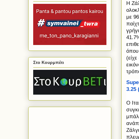
Η Ζάλ
ολοκ
με 96
παίχ
γρήγο
41.7
επιθ
όπου
(είχ
Στο Κουρμπέτι
εικό
τρόπ
Supe
3.25 
Ο Ιτα
συγκ
μπάλα
ανάπ
Ζάλγκ
πλευρ