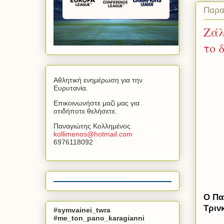
Παρα
Ζάλ
το 
Αθλητική ενημέρωση για την
Ευρυτανία.
Επικοινωνήστε μαζί μας για
οτιδήποτε θελήσετε.
Παναγιώτης Κολλημένος
kollimenos
@
hotmail
.
com
6976118092
Ο Πα
Τριν
#symvainei_twra
#me_ton_pano_karagianni