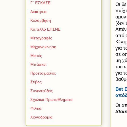
Γ΄ ΕΣΚΑΣΕ
Οι δε
παίχτ
Διαιτησία
αμυντ
Κολύμβηση
(δεν 
Απένα
Κύπελλο ΕΠΣΝΕ
από 
Μεταγραφές
Κέντρ
Μηχανοκίνηση
για 
σε οπ
Μικτές
μη χ
Μπάσκετ
του 
για τ
Προετοιμασίες
βαθμ
Στίβος
Bet
B
Συνεντεύξεις
απόδ
Σχολικά Πρωταθλήματα
Οι απ
Φιλικά
Stoi
Χιονοδρομία