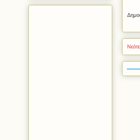
Δημο
Νεότ