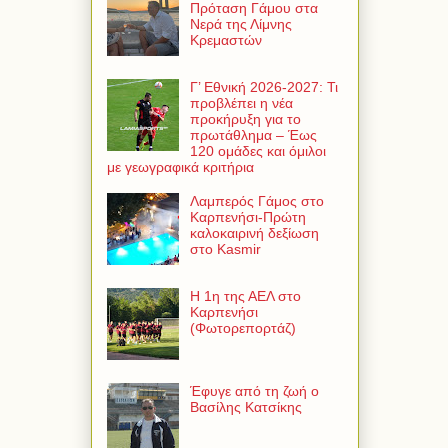
Πρόταση Γάμου στα
Νερά της Λίμνης
Κρεμαστών
Γ’ Εθνική 2026-2027: Τι
προβλέπει η νέα
προκήρυξη για το
πρωτάθλημα – Έως
120 ομάδες και όμιλοι
με γεωγραφικά κριτήρια
Λαμπερός Γάμος στο
Καρπενήσι-Πρώτη
καλοκαιρινή δεξίωση
στο Kasmir
Η 1η της ΑΕΛ στο
Καρπενήσι
(Φωτορεπορτάζ)
Έφυγε από τη ζωή ο
Βασίλης Κατσίκης