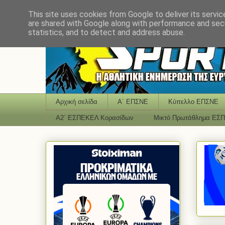
This site uses cookies from Google to deliver its servic
are shared with Google along with performance and secu
statistics, and to detect and address abuse.
Αρχική σελίδα
Α΄ ΕΠΣΝΕ
Κύπελλο ΕΠΣΝΕ
Α2΄ ΕΣΠΕΚΕΛ Κορασίδων
Μικτό Πρωτάθλημα ΕΣ