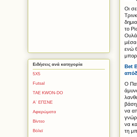
Οι σ
Τρινκ
δημιο
το
Pi
Ουλάν
μέσα
ενώ 
μπορ
Ειδήσεις ανά κατηγορία
Bet
B
απόδ
5Χ5
Futsal
Ο Παν
άμυνα
TAE KWON-DO
λανθ
Α΄ ΕΠΣΝΕ
βάση 
να α
Αφιερώματα
γνώρι
Βίντεο
να κα
τη μπ
Βόλεϊ