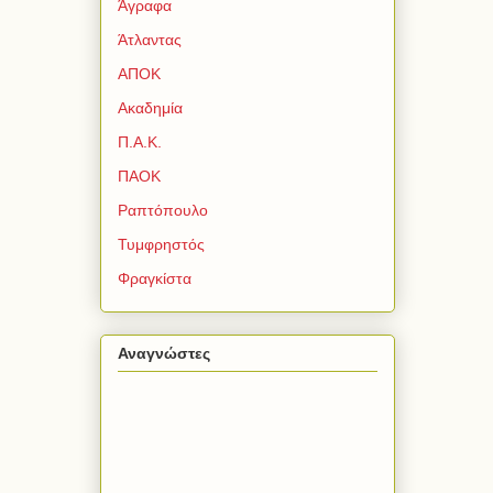
Άγραφα
Άτλαντας
ΑΠΟΚ
Ακαδημία
Π.Α.Κ.
ΠΑΟΚ
Ραπτόπουλο
Τυμφρηστός
Φραγκίστα
Αναγνώστες