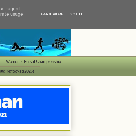
user-agent
erate usage
LEARN MORE
GOT IT
Women΄s Futsal Championship
ουά Μπάσκετ(2026)