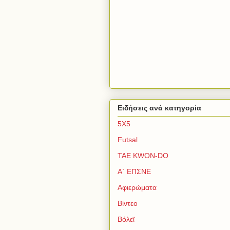
Ειδήσεις ανά κατηγορία
5Χ5
Futsal
TAE KWON-DO
Α΄ ΕΠΣΝΕ
Αφιερώματα
Βίντεο
Βόλεϊ