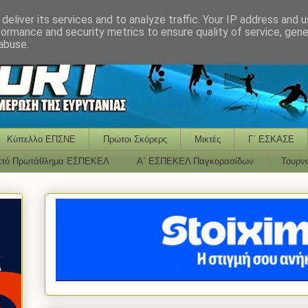
deliver its services and to analyze traffic. Your IP address and 
formance and security metrics to ensure quality of service, gen
abuse.
Κύπελλο ΕΠΣΝΕ
Πρώτοι Σκόρερς
Μικτές
Γ΄ ΕΣΚΑΣΕ
κτό Πρωτάθλημα ΕΣΠΕΚΕΛ
Α΄ ΕΣΠΕΚΕΛ Παγκορασίδων
Τουρν