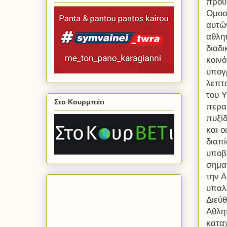
προϋπ
Ομοσ
αυτώ
αθλη
διαδι
κοινό
υπογρ
λεπτ
του 
Στο Κουρμπέτι
περαι
πυξί
και ο
διαπ
υποβ
σημα
την 
υπαλ
Διεύ
Αθλη
κατα