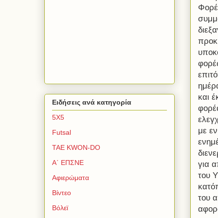
Φορέ
συμμ
διεξ
προκη
υποκα
φορέ
επιτό
ημέρα
και έ
Ειδήσεις ανά κατηγορία
φορέ
5Χ5
ελεγ
με ε
Futsal
ενημέ
TAE KWON-DO
διενε
Α΄ ΕΠΣΝΕ
για α
του 
Αφιερώματα
κατό
Βίντεο
του 
Βόλεϊ
αφορο