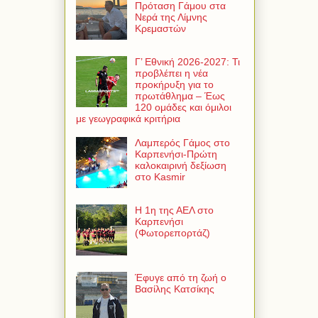
Πρόταση Γάμου στα
Νερά της Λίμνης
Κρεμαστών
Γ’ Εθνική 2026-2027: Τι
προβλέπει η νέα
προκήρυξη για το
πρωτάθλημα – Έως
120 ομάδες και όμιλοι
με γεωγραφικά κριτήρια
Λαμπερός Γάμος στο
Καρπενήσι-Πρώτη
καλοκαιρινή δεξίωση
στο Kasmir
Η 1η της ΑΕΛ στο
Καρπενήσι
(Φωτορεπορτάζ)
Έφυγε από τη ζωή ο
Βασίλης Κατσίκης