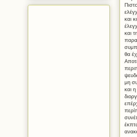
Πιστ
ελέγ
και κ
έλεγχ
και τ
παρα
συμπ
θα έ
Αποτ
περι
ψευδ
μη σ
και 
διορ
επέρ
περί
συνέπ
έκπτ
ανακα