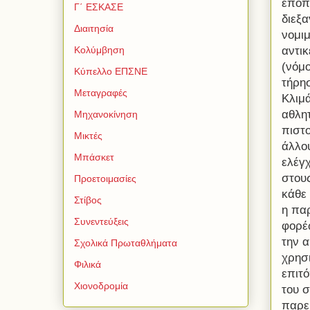
εποπ
Γ΄ ΕΣΚΑΣΕ
διεξ
Διαιτησία
νομιμ
αντικ
Κολύμβηση
(νόμο
Κύπελλο ΕΠΣΝΕ
τήρη
Μεταγραφές
Κλιμ
αθλητ
Μηχανοκίνηση
πιστ
Μικτές
άλλου
Μπάσκετ
ελέγχ
στους
Προετοιμασίες
κάθε 
Στίβος
η πα
Συνεντεύξεις
φορέω
την 
Σχολικά Πρωταθλήματα
χρησ
Φιλικά
επιτ
Χιονοδρομία
του 
παρε