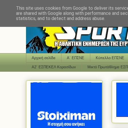
This site uses cookies from Google to deliver its servic
are shared with Google along with performance and secu
statistics, and to detect and address abuse.
Αρχική σελίδα
Α΄ ΕΠΣΝΕ
Κύπελλο ΕΠΣΝΕ
Α2΄ ΕΣΠΕΚΕΛ Κορασίδων
Μικτό Πρωτάθλημα ΕΣ