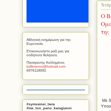
Τετά
Ο Β
Ομο
της
Αθλητική ενημέρωση για την
Ευρυτανία.
Επικοινωνήστε μαζί μας για
οτιδήποτε θελήσετε.
Παναγιώτης Κολλημένος
kollimenos
@
hotmail
.
com
6976118092
Με δ
#symvainei_twra
Υπουρ
#me_ton_pano_karagianni