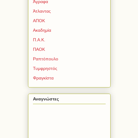
Άγραφα
Άτλαντας
ΑΠΟΚ
Ακαδημία
Π.Α.Κ.
ΠΑΟΚ
Ραπτόπουλο
Τυμφρηστός
Φραγκίστα
Αναγνώστες