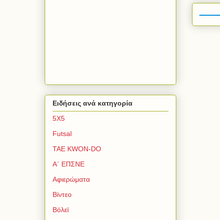
Ειδήσεις ανά κατηγορία
5Χ5
Futsal
TAE KWON-DO
Α΄ ΕΠΣΝΕ
Αφιερώματα
Βίντεο
Βόλεϊ