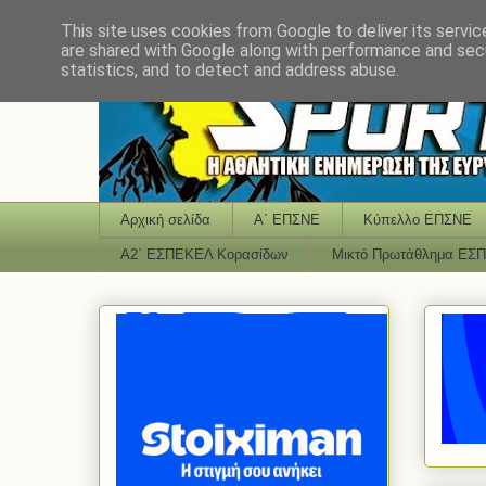
This site uses cookies from Google to deliver its servic
are shared with Google along with performance and secu
statistics, and to detect and address abuse.
Αρχική σελίδα
Α΄ ΕΠΣΝΕ
Κύπελλο ΕΠΣΝΕ
Α2΄ ΕΣΠΕΚΕΛ Κορασίδων
Μικτό Πρωτάθλημα ΕΣ