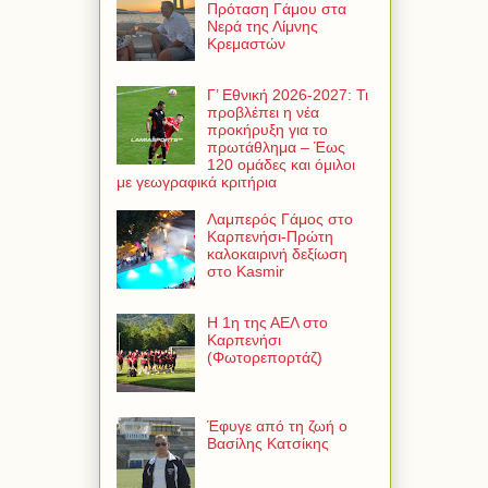
Πρόταση Γάμου στα
Νερά της Λίμνης
Κρεμαστών
Γ’ Εθνική 2026-2027: Τι
προβλέπει η νέα
προκήρυξη για το
πρωτάθλημα – Έως
120 ομάδες και όμιλοι
με γεωγραφικά κριτήρια
Λαμπερός Γάμος στο
Καρπενήσι-Πρώτη
καλοκαιρινή δεξίωση
στο Kasmir
Η 1η της ΑΕΛ στο
Καρπενήσι
(Φωτορεπορτάζ)
Έφυγε από τη ζωή ο
Βασίλης Κατσίκης