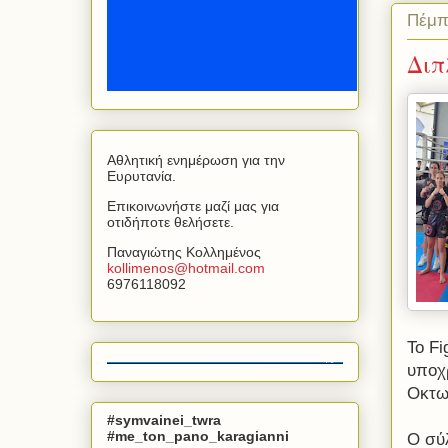
Πέμπ
Διπ
Αθλητική ενημέρωση για την
Ευρυτανία.
Επικοινωνήστε μαζί μας για
οτιδήποτε θελήσετε.
Παναγιώτης Κολλημένος
kollimenos
@
hotmail
.
com
6976118092
Το Fi
υποχρ
Οκτω
#symvainei_twra
#me_ton_pano_karagianni
Ο σύ