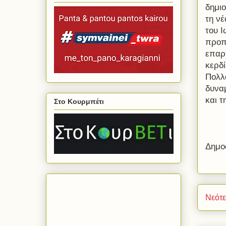
δημιο
τη νέ
του Ι
προπ
επαρ
κερδί
Πολλ
δυνα
και τ
Στο Κουρμπέτι
Δημο
Νεότ