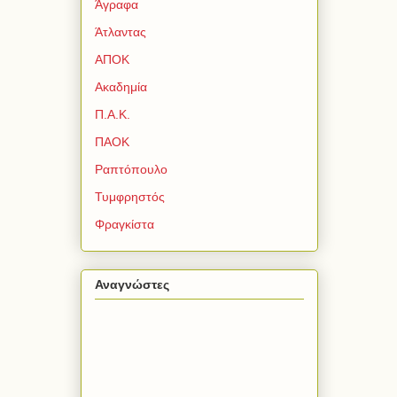
Άγραφα
Άτλαντας
ΑΠΟΚ
Ακαδημία
Π.Α.Κ.
ΠΑΟΚ
Ραπτόπουλο
Τυμφρηστός
Φραγκίστα
Αναγνώστες