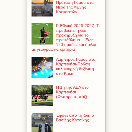
Πρόταση Γάμου στα
Νερά της Λίμνης
Κρεμαστών
Γ’ Εθνική 2026-2027: Τι
προβλέπει η νέα
προκήρυξη για το
πρωτάθλημα – Έως
120 ομάδες και όμιλοι
με γεωγραφικά κριτήρια
Λαμπερός Γάμος στο
Καρπενήσι-Πρώτη
καλοκαιρινή δεξίωση
στο Kasmir
Η 1η της ΑΕΛ στο
Καρπενήσι
(Φωτορεπορτάζ)
Έφυγε από τη ζωή ο
Βασίλης Κατσίκης