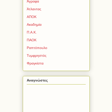
Άγραφα
Άτλαντας
ΑΠΟΚ
Ακαδημία
Π.Α.Κ.
ΠΑΟΚ
Ραπτόπουλο
Τυμφρηστός
Φραγκίστα
Αναγνώστες