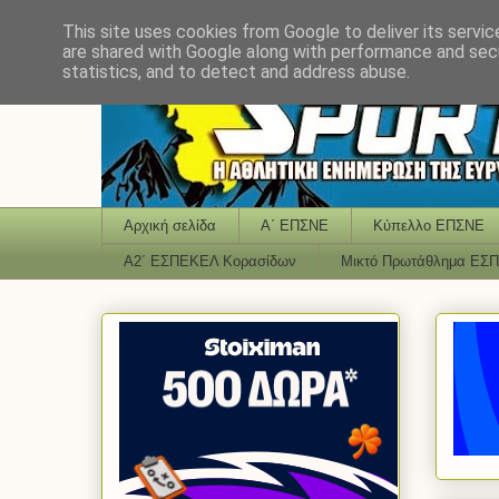
This site uses cookies from Google to deliver its servic
are shared with Google along with performance and secu
statistics, and to detect and address abuse.
Αρχική σελίδα
Α΄ ΕΠΣΝΕ
Κύπελλο ΕΠΣΝΕ
Α2΄ ΕΣΠΕΚΕΛ Κορασίδων
Μικτό Πρωτάθλημα ΕΣ