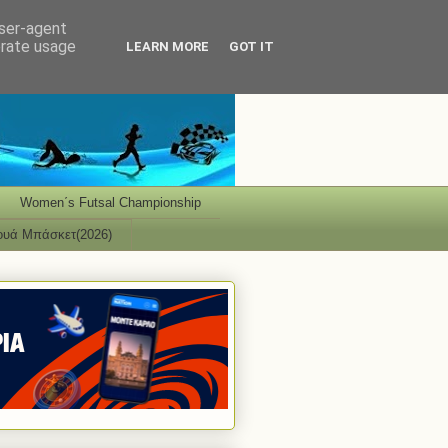
user-agent
erate usage
LEARN MORE
GOT IT
Women΄s Futsal Championship
ουά Μπάσκετ(2026)