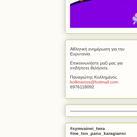
Αθλητική ενημέρωση για την
Ευρυτανία.
Επικοινωνήστε μαζί μας για
οτιδήποτε θελήσετε.
Παναγιώτης Κολλημένος
kollimenos
@
hotmail
.
com
6976118092
#symvainei_twra
#me_ton_pano_karagianni