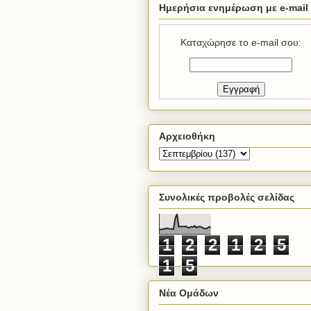
Ημερήσια ενημέρωση με e-mail
Καταχώρησε το e-mail σου:
Αρχειοθήκη
Συνολικές προβολές σελίδας
1
2
2
1
2
5
1
5
Νέα Ομάδων