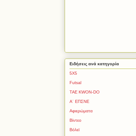
Ειδήσεις ανά κατηγορία
5Χ5
Futsal
TAE KWON-DO
Α΄ ΕΠΣΝΕ
Αφιερώματα
Βίντεο
Βόλεϊ