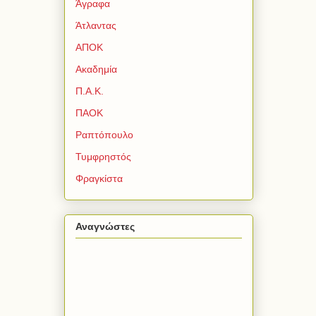
Άγραφα
Άτλαντας
ΑΠΟΚ
Ακαδημία
Π.Α.Κ.
ΠΑΟΚ
Ραπτόπουλο
Τυμφρηστός
Φραγκίστα
Αναγνώστες