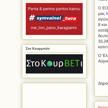
Ο ΕΟ
μας
I
αγώνε
8 κα
κατάβ
δευτ
33,2
κατετ
Στο Κουρμπέτι
Ο Έλ
Αύγο
Δημο
Νεότ