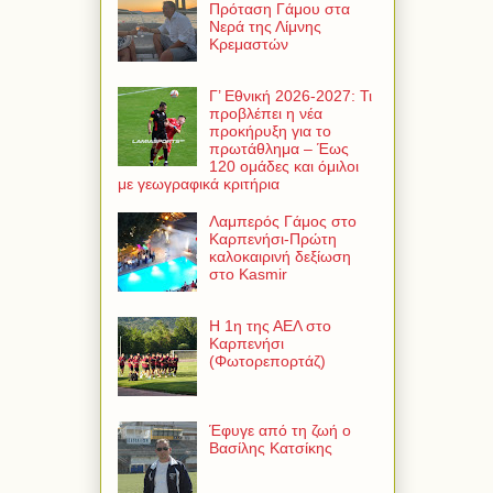
Πρόταση Γάμου στα
Νερά της Λίμνης
Κρεμαστών
Γ’ Εθνική 2026-2027: Τι
προβλέπει η νέα
προκήρυξη για το
πρωτάθλημα – Έως
120 ομάδες και όμιλοι
με γεωγραφικά κριτήρια
Λαμπερός Γάμος στο
Καρπενήσι-Πρώτη
καλοκαιρινή δεξίωση
στο Kasmir
Η 1η της ΑΕΛ στο
Καρπενήσι
(Φωτορεπορτάζ)
Έφυγε από τη ζωή ο
Βασίλης Κατσίκης