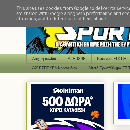
This site uses cookies from Google to deliver its servic
are shared with Google along with performance and secu
statistics, and to detect and address abuse.
Αρχική σελίδα
Α΄ ΕΠΣΝΕ
Κύπελλο ΕΠΣΝΕ
Α2΄ ΕΣΠΕΚΕΛ Κορασίδων
Μικτό Πρωτάθλημα ΕΣ