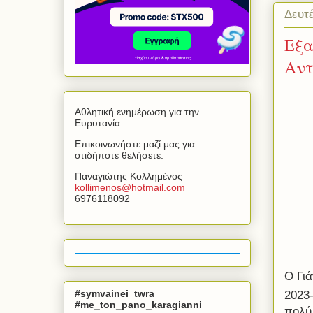
Δευτ
Εξα
Αντ
Αθλητική ενημέρωση για την
Ευρυτανία.
Επικοινωνήστε μαζί μας για
οτιδήποτε θελήσετε.
Παναγιώτης Κολλημένος
kollimenos
@
hotmail
.
com
6976118092
Ο Γιά
#symvainei_twra
2023
#me_ton_pano_karagianni
πολύ 