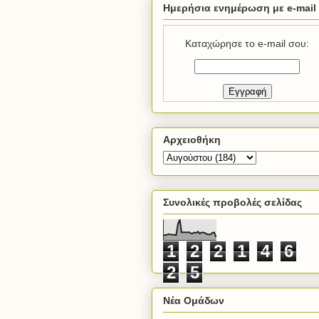
Ημερήσια ενημέρωση με e-mail
Καταχώρησε το e-mail σου:
Αρχειοθήκη
Συνολικές προβολές σελίδας
1
2
2
1
4
6
2
5
Νέα Ομάδων