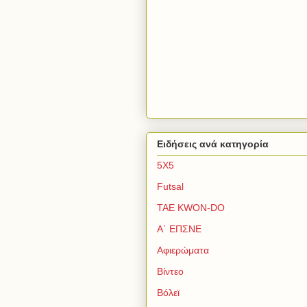
Ειδήσεις ανά κατηγορία
5Χ5
Futsal
TAE KWON-DO
Α΄ ΕΠΣΝΕ
Αφιερώματα
Βίντεο
Βόλεϊ