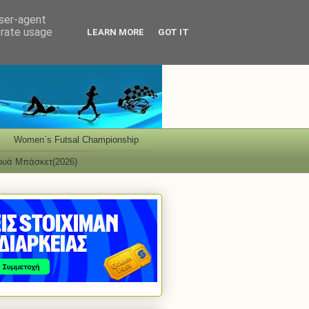
user-agent
erate usage
LEARN MORE
GOT IT
Women΄s Futsal Championship
ουά Μπάσκετ(2026)