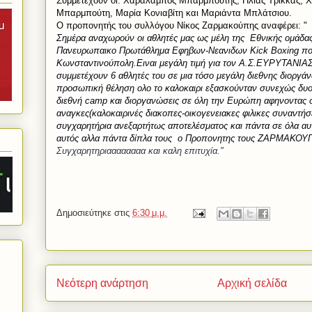
Συμμετέχουν οι: Χαράλαμπος Μπαρμπούτης, Ηλίας Τρίκκας, 
Μπαρμπούτη, Μαρία Κονιαβίτη και Μαριάντα Μπλάτσιου.
Ο προπονητής του συλλόγου Νίκος Ζαρμακούπης αναφέρει: "
Σημέρα αναχωρούν οι αθλητές μας ως μέλη της Εθνικής ομάδα
Πανευρωπαικο Πρωτάθλημα Εφηβων-Νεανιδων Kick Boxing που
Κωνσταντινούπολη.Ειναι μεγάλη τιμή για τον Α.Σ.ΕΥΡΥΤΑΝΙΑΣ
συμμετέχουν 6 αθλητές του σε μια τόσο μεγάλη διεθνης διοργάν
προσωπική θέληση ολο το καλοκαιρι εξασκούνταν συνεχώς δυο
διεθνή camp και διοργανώσεις σε όλη την Ευρώπη αφηνοντας
αναγκες(καλοκαιρινές διακοπες-οικογενειακες φιλικες συναντήσε
συγχαρητήρια ανεξαρτήτως αποτελέσματος και πάντα σε όλα αυ
αυτός αλλα πάντα δίπλα τους ο Προπονητης τους ΖΑΡΜΑΚΟ
Συγχαρητηριαααααααα και καλη επιτυχία."
Δημοσιεύτηκε στις
6:30 μ.μ.
Νεότερη ανάρτηση
Αρχική σελίδα