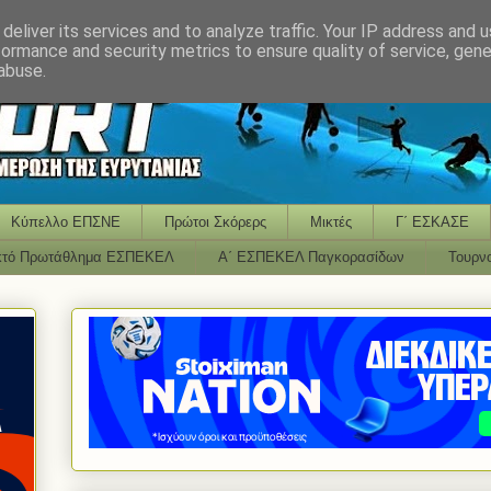
deliver its services and to analyze traffic. Your IP address and 
formance and security metrics to ensure quality of service, gen
abuse.
Κύπελλο ΕΠΣΝΕ
Πρώτοι Σκόρερς
Μικτές
Γ΄ ΕΣΚΑΣΕ
κτό Πρωτάθλημα ΕΣΠΕΚΕΛ
Α΄ ΕΣΠΕΚΕΛ Παγκορασίδων
Τουρν