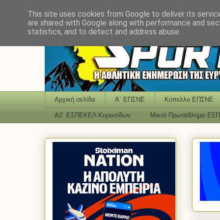
This site uses cookies from Google to deliver its servic
are shared with Google along with performance and secu
statistics, and to detect and address abuse.
Αρχική σελίδα
Α΄ ΕΠΣΝΕ
Κύπελλο ΕΠΣΝΕ
Α2΄ ΕΣΠΕΚΕΛ Κορασίδων
Μικτό Πρωτάθλημα ΕΣ