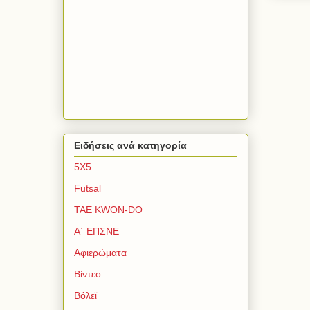
Ειδήσεις ανά κατηγορία
5Χ5
Futsal
TAE KWON-DO
Α΄ ΕΠΣΝΕ
Αφιερώματα
Βίντεο
Βόλεϊ