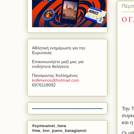
Πέμπ
Ο Γ
Αθλητική ενημέρωση για την
Ευρυτανία.
Επικοινωνήστε μαζί μας για
οτιδήποτε θελήσετε.
Παναγιώτης Κολλημένος
kollimenos
@
hotmail
.
com
6976118092
Την 
συγκ
και η
#symvainei_twra
#me_ton_pano_karagianni
Οι αθ