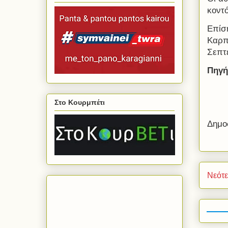
κοντό
Επίσ
Καρπε
Σεπτ
Πηγή
Στο Κουρμπέτι
Δημο
Νεότ