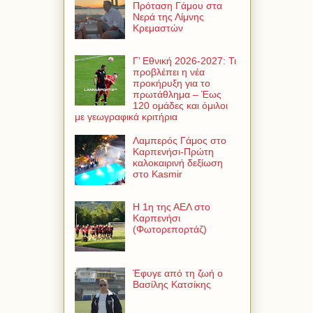
Πρόταση Γάμου στα
Νερά της Λίμνης
Κρεμαστών
Γ’ Εθνική 2026-2027: Τι
προβλέπει η νέα
προκήρυξη για το
πρωτάθλημα – Έως
120 ομάδες και όμιλοι
με γεωγραφικά κριτήρια
Λαμπερός Γάμος στο
Καρπενήσι-Πρώτη
καλοκαιρινή δεξίωση
στο Kasmir
Η 1η της ΑΕΛ στο
Καρπενήσι
(Φωτορεπορτάζ)
Έφυγε από τη ζωή ο
Βασίλης Κατσίκης