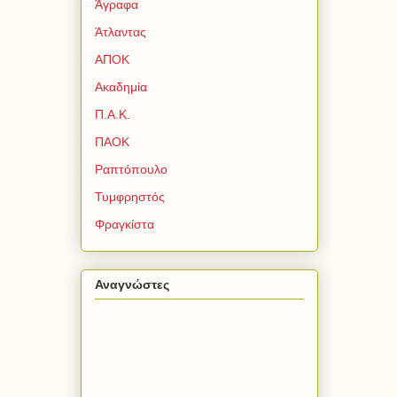
Άγραφα
Άτλαντας
ΑΠΟΚ
Ακαδημία
Π.Α.Κ.
ΠΑΟΚ
Ραπτόπουλο
Τυμφρηστός
Φραγκίστα
Αναγνώστες