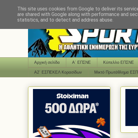
This site uses cookies from Google to deliver its servic
are shared with Google along with performance and secu
statistics, and to detect and address abuse.
Αρχική σελίδα
Α΄ ΕΠΣΝΕ
Κύπελλο ΕΠΣΝΕ
Α2΄ ΕΣΠΕΚΕΛ Κορασίδων
Μικτό Πρωτάθλημα ΕΣ