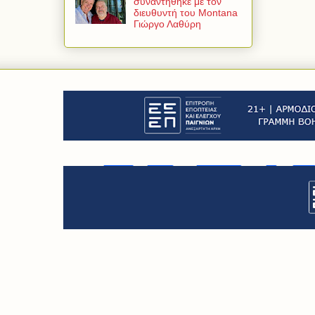
συναντήθηκε με τον
διευθυντή του Montana
Γιώργο Λαθύρη