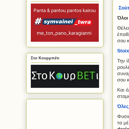
Σού
Όλοι
Θέλει
έπαθλ
σου 
Stoi
Στο Κουρμπέτι
Την 
ρουλ
συνα
σου 
Kαι 
σταμ
Όλες
Φυσικ
τα μέ