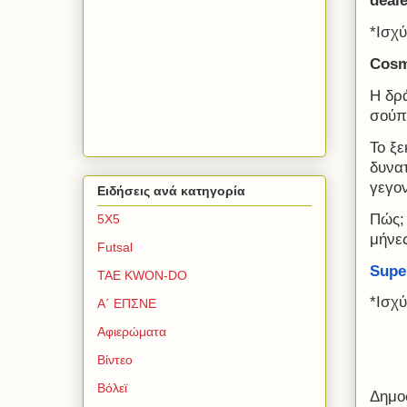
deale
*​Ισχ
Cosm
Η δρ
σούπ
Το ξε
δυνα
γεγο
Ειδήσεις ανά κατηγορία
Πώς;
5Χ5
μήνε
Futsal
Supe
TAE KWON-DO
*Ισχ
Α΄ ΕΠΣΝΕ
Αφιερώματα
Βίντεο
Βόλεϊ
Δημο