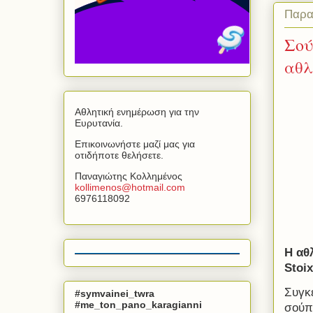
Παρα
Σού
αθλ
Αθλητική ενημέρωση για την
Ευρυτανία.
Επικοινωνήστε μαζί μας για
οτιδήποτε θελήσετε.
Παναγιώτης Κολλημένος
kollimenos
@
hotmail
.
com
6976118092
Η αθ
Stoi
Συγκε
#symvainei_twra
#me_ton_pano_karagianni
σούπ