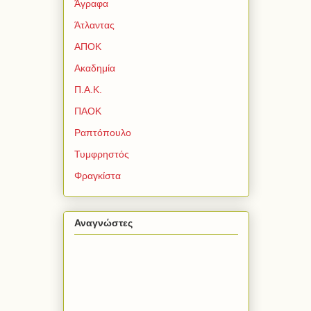
Άγραφα
Άτλαντας
ΑΠΟΚ
Ακαδημία
Π.Α.Κ.
ΠΑΟΚ
Ραπτόπουλο
Τυμφρηστός
Φραγκίστα
Αναγνώστες