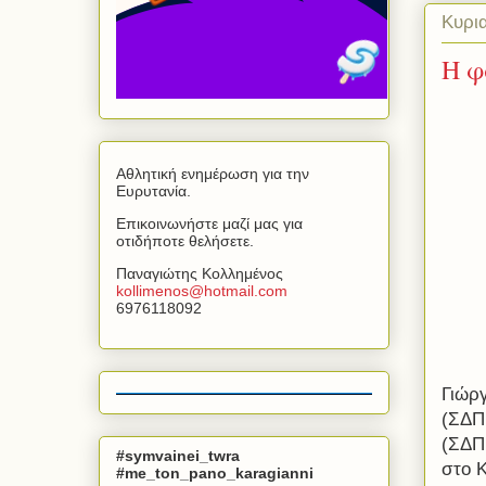
Κυρια
Η φ
Αθλητική ενημέρωση για την
Ευρυτανία.
Επικοινωνήστε μαζί μας για
οτιδήποτε θελήσετε.
Παναγιώτης Κολλημένος
kollimenos
@
hotmail
.
com
6976118092
Γιώρ
(ΣΔΠ
(ΣΔΠ 
#symvainei_twra
στο K
#me_ton_pano_karagianni