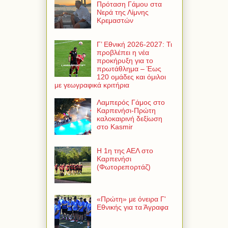
Πρόταση Γάμου στα
Νερά της Λίμνης
Κρεμαστών
Γ’ Εθνική 2026-2027: Τι
προβλέπει η νέα
προκήρυξη για το
πρωτάθλημα – Έως
120 ομάδες και όμιλοι
με γεωγραφικά κριτήρια
Λαμπερός Γάμος στο
Καρπενήσι-Πρώτη
καλοκαιρινή δεξίωση
στο Kasmir
Η 1η της ΑΕΛ στο
Καρπενήσι
(Φωτορεπορτάζ)
«Πρώτη» με όνειρα Γ'
Εθνικής για τα Άγραφα