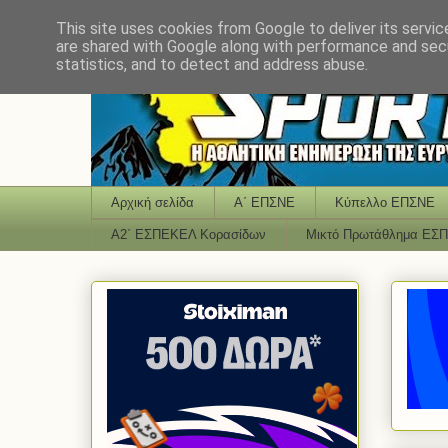
This site uses cookies from Google to deliver its servic
are shared with Google along with performance and secu
statistics, and to detect and address abuse.
Αρχική σελίδα
Α΄ ΕΠΣΝΕ
Κύπελλο ΕΠΣΝΕ
Α2΄ ΕΣΠΕΚΕΛ Κορασίδων
Μικτό Πρωτάθλημα ΕΣ