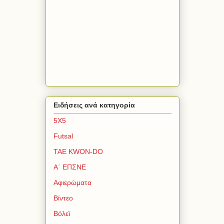
Ειδήσεις ανά κατηγορία
5Χ5
Futsal
TAE KWON-DO
Α΄ ΕΠΣΝΕ
Αφιερώματα
Βίντεο
Βόλεϊ