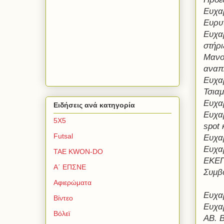
Ευχα
Ευρυτ
Ευχαρ
στήρι
Μανο
αναπ
Ευχαρ
Τσιαμ
Ευχα
Ειδήσεις ανά κατηγορία
Ευχαρ
5Χ5
spot 
Futsal
Ευχαρ
Ευχα
TAE KWON-DO
ΕΚΕΠ
Α΄ ΕΠΣΝΕ
Συμβ
Αφιερώματα
Ευχαρ
Βίντεο
Ευχα
Βόλεϊ
ΑΒ. 