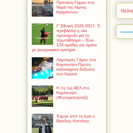
Πρόταση Γάμου στα
Νερά της Λίμνης
Νεότ
Κρεμαστών
Γ’ Εθνική 2026-2027: Τι
προβλέπει η νέα
προκήρυξη για το
πρωτάθλημα – Έως
120 ομάδες και όμιλοι
με γεωγραφικά κριτήρια
Λαμπερός Γάμος στο
Καρπενήσι-Πρώτη
καλοκαιρινή δεξίωση
στο Kasmir
Η 1η της ΑΕΛ στο
Καρπενήσι
(Φωτορεπορτάζ)
Έφυγε από τη ζωή ο
Βασίλης Κατσίκης