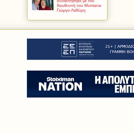
συναντήθηκε με τον
διευθυντή του Montana
Γιώργο Λαθύρη