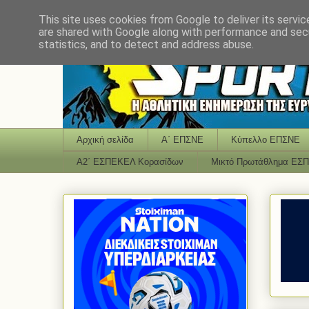
This site uses cookies from Google to deliver its servic
are shared with Google along with performance and secu
statistics, and to detect and address abuse.
Αρχική σελίδα
Α΄ ΕΠΣΝΕ
Κύπελλο ΕΠΣΝΕ
Α2΄ ΕΣΠΕΚΕΛ Κορασίδων
Μικτό Πρωτάθλημα ΕΣ