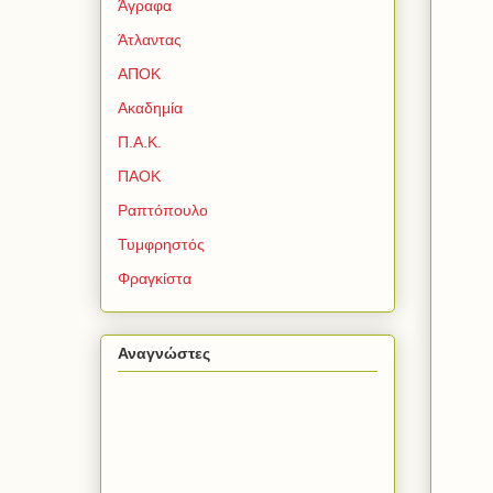
Άγραφα
Άτλαντας
ΑΠΟΚ
Ακαδημία
Π.Α.Κ.
ΠΑΟΚ
Ραπτόπουλο
Τυμφρηστός
Φραγκίστα
Αναγνώστες