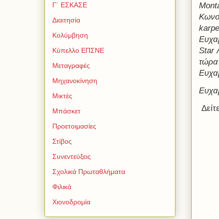
Monta
Γ΄ ΕΣΚΑΣΕ
Κωνσ
Διαιτησία
karpe
Κολύμβηση
Ευχαρ
Star 
Κύπελλο ΕΠΣΝΕ
τώρα
Μεταγραφές
Ευχα
Μηχανοκίνηση
Ευχαρ
Μικτές
Δείτε
Μπάσκετ
Προετοιμασίες
Στίβος
Συνεντεύξεις
Σχολικά Πρωταθλήματα
Φιλικά
Χιονοδρομία