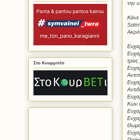
την 
Κάνε 
Sotir
Ακρό
Ευχα
Ευχαρ
τρεις
Στο Κουρμπέτι
Ευχαρ
Αντιπ
Ευχαρ
Αντι
Ευχα
Κων.
Ευχα
Ευχα
Θωμά
Ευχα
Πρόε