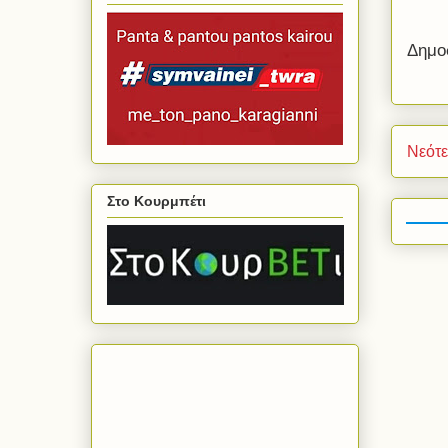
Δημο
Νεότ
Στο Κουρμπέτι