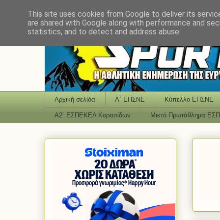
This site uses cookies from Google to deliver its servic
are shared with Google along with performance and secu
statistics, and to detect and address abuse.
Αρχική σελίδα
Α΄ ΕΠΣΝΕ
Κύπελλο ΕΠΣΝΕ
Α2΄ ΕΣΠΕΚΕΛ Κορασίδων
Μικτό Πρωτάθλημα ΕΣ