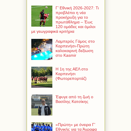
Γ’ Εθνική 2026-2027: Τι
προβλέπει η νέα
προκήρυξη για το
πρωτάθλημα – Έως
120 ομάδες και όμιλοι
με γεωγραφικά κριτήρια
Λαμπερός Γάμος στο
Καρπενήσι-Πρώτη
καλοκαιρινή δεξίωση
στο Kasmir
Η 1η της ΑΕΛ στο
Καρπενήσι
(Φωτορεπορτάζ)
Έφυγε από τη ζωή ο
Βασίλης Κατσίκης
«Πρώτη» με όνειρα Γ'
Εθνικής για τα Άγραφα