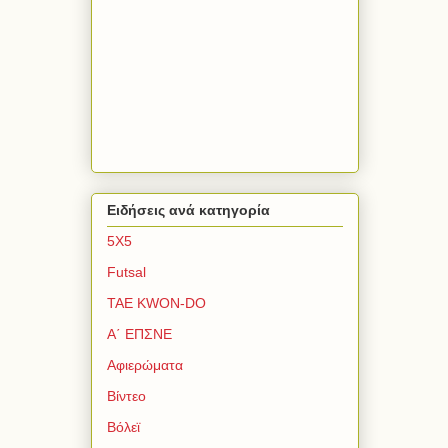
Ειδήσεις ανά κατηγορία
5Χ5
Futsal
TAE KWON-DO
Α΄ ΕΠΣΝΕ
Αφιερώματα
Βίντεο
Βόλεϊ