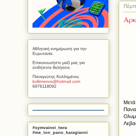
Πέμπ
Αρκ
Αθλητική ενημέρωση για την
Ευρυτανία.
Επικοινωνήστε μαζί μας για
οτιδήποτε θελήσετε.
Παναγιώτης Κολλημένος
kollimenos
@
hotmail
.
com
6976118092
Μετά 
Παναι
Ολυμ
Λεβα
#symvainei_twra
#me_ton_pano_karagianni