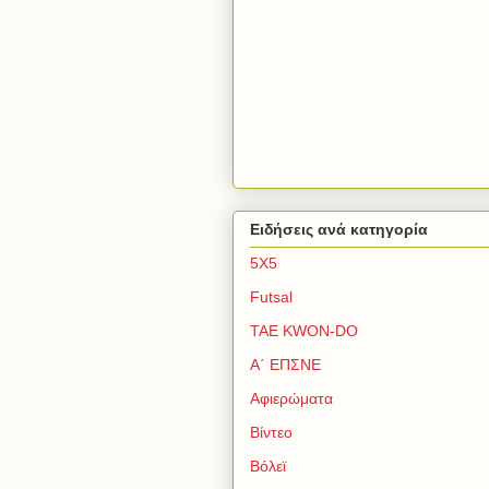
Ειδήσεις ανά κατηγορία
5Χ5
Futsal
TAE KWON-DO
Α΄ ΕΠΣΝΕ
Αφιερώματα
Βίντεο
Βόλεϊ