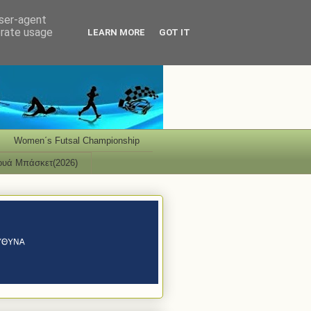
user-agent
erate usage
LEARN MORE
GOT IT
Women΄s Futsal Championship
ουά Μπάσκετ(2026)