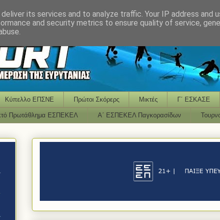
deliver its services and to analyze traffic. Your IP address and 
formance and security metrics to ensure quality of service, gen
abuse.
Κύπελλο ΕΠΣΝΕ
Πρώτοι Σκόρερς
Μικτές
Γ΄ ΕΣΚΑΣΕ
κτό Πρωτάθλημα ΕΣΠΕΚΕΛ
Α΄ ΕΣΠΕΚΕΛ Παγκορασίδων
Τουρν