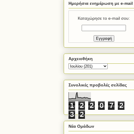
Ημερήσια ενημέρωση με e-mail
Καταχώρησε το e-mail σου:
Αρχειοθήκη
Συνολικές προβολές σελίδας
1
2
2
0
7
2
3
2
Νέα Ομάδων