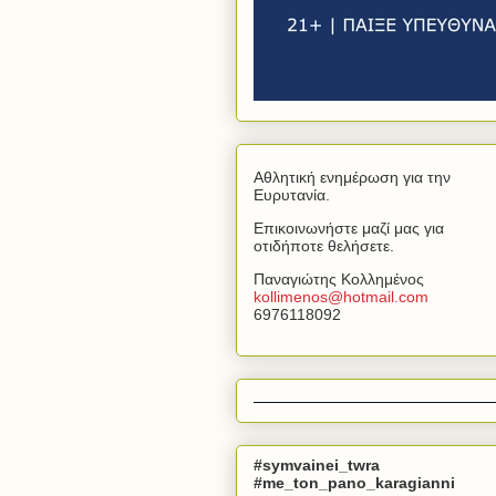
Αθλητική ενημέρωση για την
Ευρυτανία.
Επικοινωνήστε μαζί μας για
οτιδήποτε θελήσετε.
Παναγιώτης Κολλημένος
kollimenos
@
hotmail
.
com
6976118092
#symvainei_twra
#me_ton_pano_karagianni