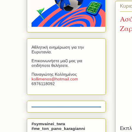
Κυρια
Ασύ
Ζαρ
Αθλητική ενημέρωση για την
Ευρυτανία.
Επικοινωνήστε μαζί μας για
οτιδήποτε θελήσετε.
Παναγιώτης Κολλημένος
kollimenos
@
hotmail
.
com
6976118092
#symvainei_twra
Εκπλ
#me_ton_pano_karagianni