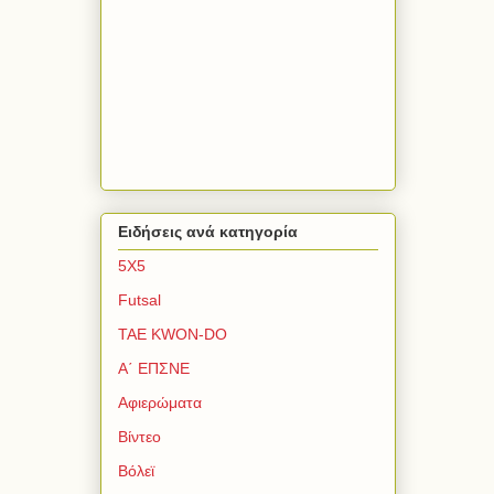
Ειδήσεις ανά κατηγορία
5Χ5
Futsal
TAE KWON-DO
Α΄ ΕΠΣΝΕ
Αφιερώματα
Βίντεο
Βόλεϊ