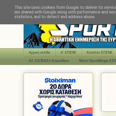
This site uses cookies from Google to deliver its servic
are shared with Google along with performance and secu
statistics, and to detect and address abuse.
Αρχική σελίδα
Α΄ ΕΠΣΝΕ
Κύπελλο ΕΠΣΝΕ
Α2΄ ΕΣΠΕΚΕΛ Κορασίδων
Μικτό Πρωτάθλημα ΕΣ