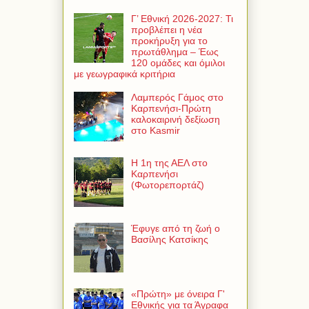
Γ’ Εθνική 2026-2027: Τι
προβλέπει η νέα
προκήρυξη για το
πρωτάθλημα – Έως
120 ομάδες και όμιλοι
με γεωγραφικά κριτήρια
Λαμπερός Γάμος στο
Καρπενήσι-Πρώτη
καλοκαιρινή δεξίωση
στο Kasmir
Η 1η της ΑΕΛ στο
Καρπενήσι
(Φωτορεπορτάζ)
Έφυγε από τη ζωή ο
Βασίλης Κατσίκης
«Πρώτη» με όνειρα Γ'
Εθνικής για τα Άγραφα