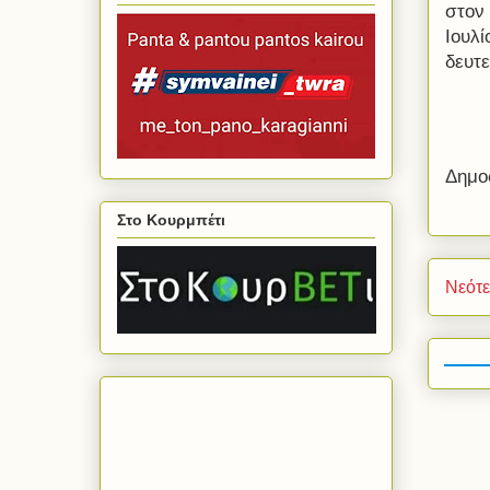
στον 
Ιουλί
δευτ
Δημο
Στο Κουρμπέτι
Νεότ