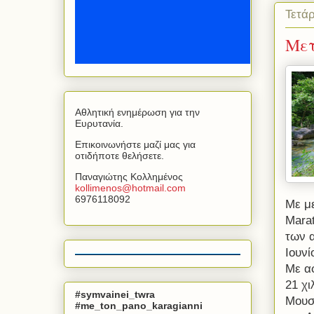
Τετάρ
Μετ
Αθλητική ενημέρωση για την
Ευρυτανία.
Επικοινωνήστε μαζί μας για
οτιδήποτε θελήσετε.
Παναγιώτης Κολλημένος
kollimenos
@
hotmail
.
com
6976118092
Με μ
Mara
των 
Ιουνί
Με αφ
21 χ
#symvainei_twra
Μουσ
#me_ton_pano_karagianni