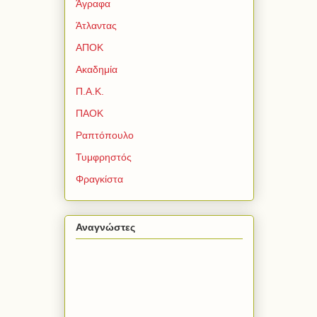
Άγραφα
Άτλαντας
ΑΠΟΚ
Ακαδημία
Π.Α.Κ.
ΠΑΟΚ
Ραπτόπουλο
Τυμφρηστός
Φραγκίστα
Αναγνώστες