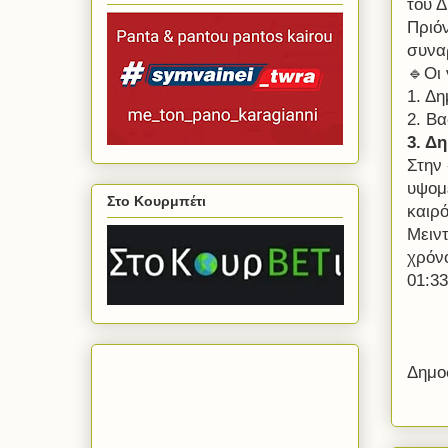
του Δ
Πριόν
συνα
🔹Οι 
1. Δη
2. Β
3. Δ
Στην
υψομε
Στο Κουρμπέτι
καιρό
Μειντ
χρόνο
01:33
Δημο