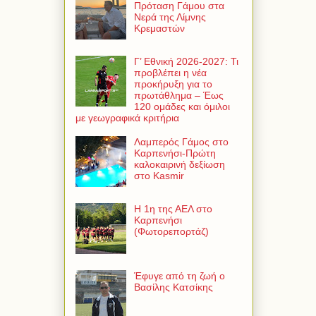
Πρόταση Γάμου στα
Νερά της Λίμνης
Κρεμαστών
Γ’ Εθνική 2026-2027: Τι
προβλέπει η νέα
προκήρυξη για το
πρωτάθλημα – Έως
120 ομάδες και όμιλοι
με γεωγραφικά κριτήρια
Λαμπερός Γάμος στο
Καρπενήσι-Πρώτη
καλοκαιρινή δεξίωση
στο Kasmir
Η 1η της ΑΕΛ στο
Καρπενήσι
(Φωτορεπορτάζ)
Έφυγε από τη ζωή ο
Βασίλης Κατσίκης