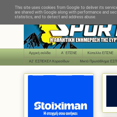
This site uses cookies from Google to deliver its servic
are shared with Google along with performance and secu
statistics, and to detect and address abuse.
Αρχική σελίδα
Α΄ ΕΠΣΝΕ
Κύπελλο ΕΠΣΝΕ
Α2΄ ΕΣΠΕΚΕΛ Κορασίδων
Μικτό Πρωτάθλημα ΕΣ