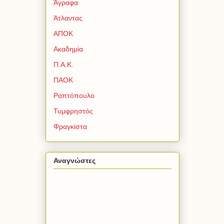
Άγραφα
Άτλαντας
ΑΠΟΚ
Ακαδημία
Π.Α.Κ.
ΠΑΟΚ
Ραπτόπουλο
Τυμφρηστός
Φραγκίστα
Αναγνώστες