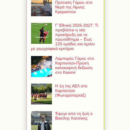
Πρόταση Γάμου στα
Νερά της Λίμνης
Κρεμαστών
Γ’ Εθνική 2026-2027: Τι
προβλέπει η νέα
προκήρυξη για το
πρωτάθλημα – Έως
120 ομάδες και όμιλοι
με γεωγραφικά κριτήρια
Λαμπερός Γάμος στο
Καρπενήσι-Πρώτη
καλοκαιρινή δεξίωση
στο Kasmir
Η 1η της ΑΕΛ στο
Καρπενήσι
(Φωτορεπορτάζ)
Έφυγε από τη ζωή ο
Βασίλης Κατσίκης