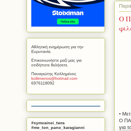
Παρα
Ο Π
φιλ
Αθλητική ενημέρωση για την
Ευρυτανία.
Επικοινωνήστε μαζί μας για
οτιδήποτε θελήσετε.
Παναγιώτης Κολλημένος
kollimenos
@
hotmail
.
com
6976118092
• Με
Ο ΠΑ
#symvainei_twra
για τ
#me_ton_pano_karagianni