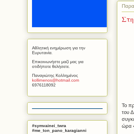
Παρα
Στη
Αθλητική ενημέρωση για την
Ευρυτανία.
Επικοινωνήστε μαζί μας για
οτιδήποτε θελήσετε.
Παναγιώτης Κολλημένος
kollimenos
@
hotmail
.
com
6976118092
Το πρ
του Δ
συγκ
#symvainei_twra
ώρα 
#me_ton_pano_karagianni