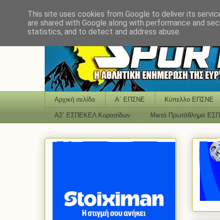
This site uses cookies from Google to deliver its servic
are shared with Google along with performance and secu
statistics, and to detect and address abuse.
Αρχική σελίδα
Α΄ ΕΠΣΝΕ
Κύπελλο ΕΠΣΝΕ
Α2΄ ΕΣΠΕΚΕΛ Κορασίδων
Μικτό Πρωτάθλημα ΕΣ