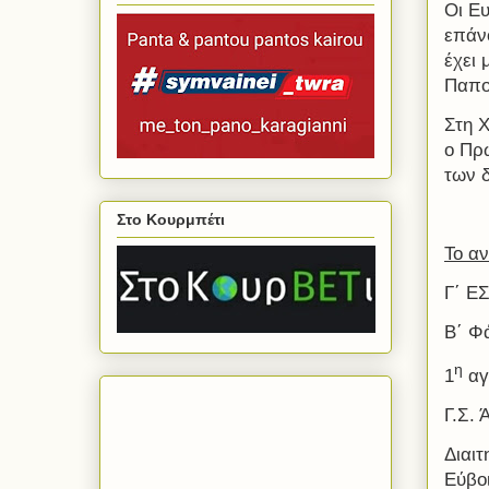
Οι Ε
επάν
έχει 
Παπο
Στη Χ
ο Πρ
των δ
Στο Κουρμπέτι
Το αν
Γ΄ Ε
Β΄ Φ
η
1
αγ
Γ.Σ.
Διαι
Εύβο