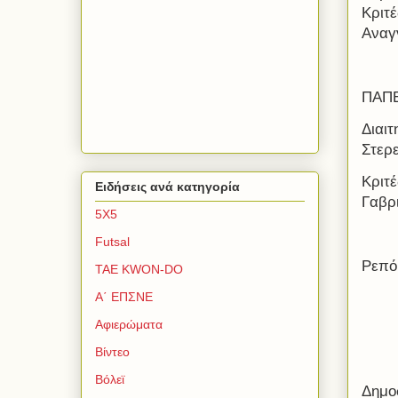
Κριτ
Αναγ
ΠΑΠΕ
Διαι
Στερ
Κριτ
Ειδήσεις ανά κατηγορία
Γαβρ
5Χ5
Futsal
Ρεπό
TAE KWON-DO
Α΄ ΕΠΣΝΕ
Αφιερώματα
Βίντεο
Βόλεϊ
Δημο