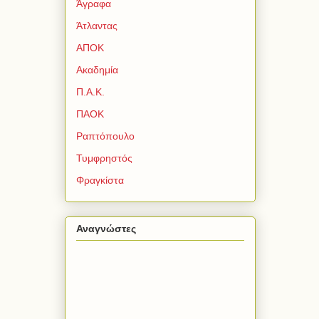
Άγραφα
Άτλαντας
ΑΠΟΚ
Ακαδημία
Π.Α.Κ.
ΠΑΟΚ
Ραπτόπουλο
Τυμφρηστός
Φραγκίστα
Αναγνώστες