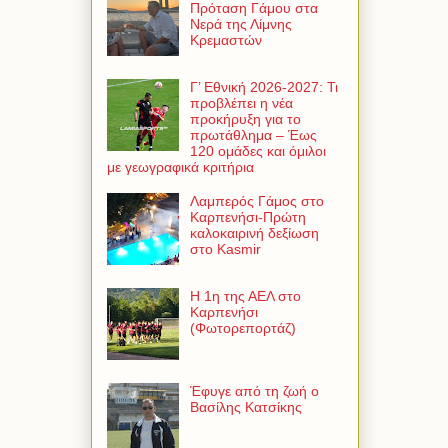
Πρόταση Γάμου στα
Νερά της Λίμνης
Κρεμαστών
Γ’ Εθνική 2026-2027: Τι
προβλέπει η νέα
προκήρυξη για το
πρωτάθλημα – Έως
120 ομάδες και όμιλοι
με γεωγραφικά κριτήρια
Λαμπερός Γάμος στο
Καρπενήσι-Πρώτη
καλοκαιρινή δεξίωση
στο Kasmir
Η 1η της ΑΕΛ στο
Καρπενήσι
(Φωτορεπορτάζ)
Έφυγε από τη ζωή ο
Βασίλης Κατσίκης