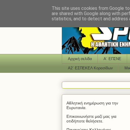
This site uses cookies from Google to 
are shared with Google along with per
statistics, and to detect and address 
Αρχική σελίδα
Α΄ ΕΠΣΝΕ
Α2΄ ΕΣΠΕΚΕΛ Κορασίδων
Μι
Αθλητική ενημέρωση για την
Ευρυτανία.
Επικοινωνήστε μαζί μας για
οτιδήποτε θελήσετε.
Παναγιώτης Κολλημένος