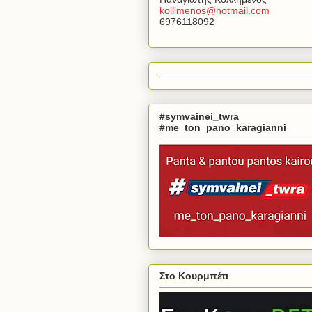
kollimenos
@
hotmail
.
com
6976118092
#symvainei_twra
#me_ton_pano_karagianni
Στο Κουρμπέτι