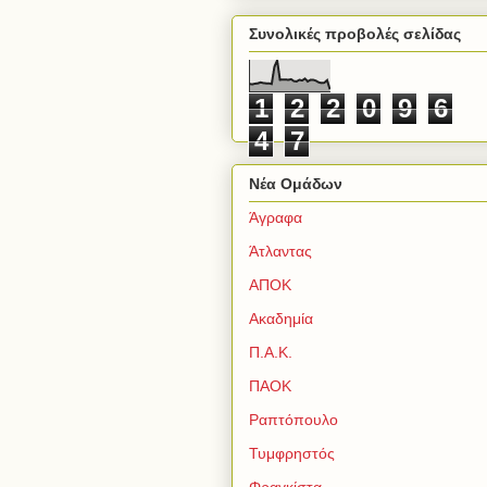
Συνολικές προβολές σελίδας
1
2
2
0
9
6
4
7
Νέα Ομάδων
Άγραφα
Άτλαντας
ΑΠΟΚ
Ακαδημία
Π.Α.Κ.
ΠΑΟΚ
Ραπτόπουλο
Τυμφρηστός
Φραγκίστα