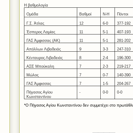
Η βαθμολογία
Ομάδα
Βαθμοί
Ν-Η
Πόντοι
Γ.Σ. Άτλας
1
2
6-0
3
7
7-192
Έσπερος Λαμίας
11
5-1
4
0
7
-
193
ΓΑΣ Άμφισσας (ΑΚ)
11
5-
1
28
1-202
Απόλλων Λιβαδειάς
9
3-
3
24
7
-
310
Κένταυρος Λιβαδειάς
8
2
-4
19
6-300
ΑΣΕ Μπούκαλη
7
2-3
219-217
Μώλος
7
0-7
1
40
-
390
ΓΑΣ Άμφισσας
7
1-5
204
-
267
Πήγασος Αγίου
-
0-0
0-0
Κωνσταντίνου
*Ο Πήγασος Αγίου Κωνσταντίνου δεν συμμετέχει στο πρωτάθ