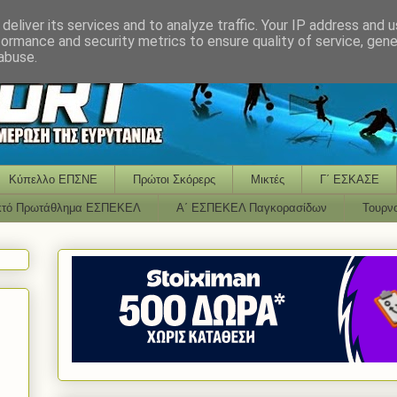
deliver its services and to analyze traffic. Your IP address and 
formance and security metrics to ensure quality of service, gen
abuse.
Κύπελλο ΕΠΣΝΕ
Πρώτοι Σκόρερς
Μικτές
Γ΄ ΕΣΚΑΣΕ
κτό Πρωτάθλημα ΕΣΠΕΚΕΛ
Α΄ ΕΣΠΕΚΕΛ Παγκορασίδων
Τουρν