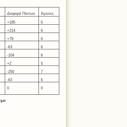
Διαφορά Πόντων
Αγώνες
+
185
6
+2
1
4
6
+
7
9
6
-
63
6
-
10
4
6
+2
5
-
250
7
-
63
6
0
0
λημα