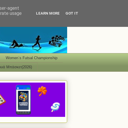
user-agent
erate usage
LEARN MORE
GOT IT
Women΄s Futsal Championship
ουά Μπάσκετ(2026)