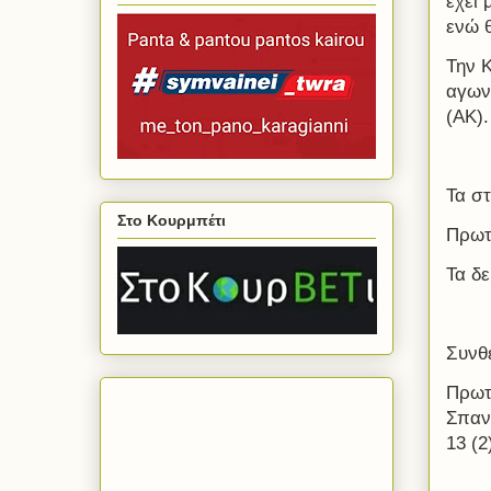
έχει 
ενώ θ
Την 
αγων
(ΑΚ).
Τα στ
Στο Κουρμπέτι
Πρωτ
Τα δε
Συνθ
Πρωτ
Σπαν
13 (2