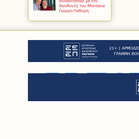
συναντήθηκε με τον
διευθυντή του Montana
Γιώργο Λαθύρη