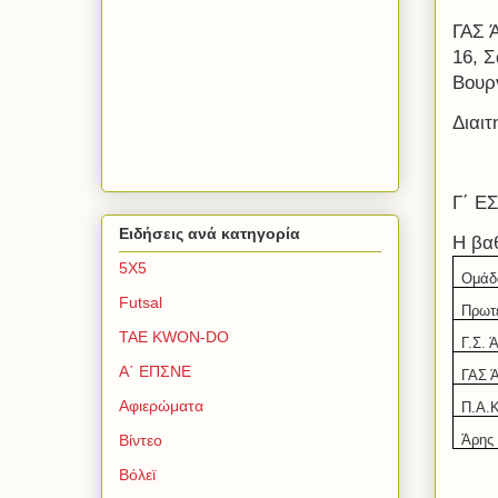
ΓΑΣ 
16, Σ
Βουρ
Διαι
Γ΄ Ε
Ειδήσεις ανά κατηγορία
Η βα
5Χ5
Ομάδ
Futsal
Πρωτ
TAE KWON-DO
Γ.Σ. 
Α΄ ΕΠΣΝΕ
ΓΑΣ 
Αφιερώματα
Π.Α.Κ
Άρης
Βίντεο
Βόλεϊ