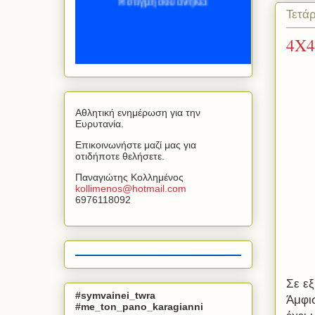
Τετά
4Χ4
Αθλητική ενημέρωση για την
Ευρυτανία.
Επικοινωνήστε μαζί μας για
οτιδήποτε θελήσετε.
Παναγιώτης Κολλημένος
kollimenos
@
hotmail
.
com
6976118092
Σε εξ
#symvainei_twra
Άμφι
#me_ton_pano_karagianni