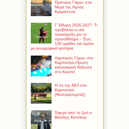
Πρόταση Γάμου στα
Νερά της Λίμνης
Κρεμαστών
Γ’ Εθνική 2026-2027: Τι
προβλέπει η νέα
προκήρυξη για το
πρωτάθλημα – Έως
120 ομάδες και όμιλοι
με γεωγραφικά κριτήρια
Λαμπερός Γάμος στο
Καρπενήσι-Πρώτη
καλοκαιρινή δεξίωση
στο Kasmir
Η 1η της ΑΕΛ στο
Καρπενήσι
(Φωτορεπορτάζ)
Έφυγε από τη ζωή ο
Βασίλης Κατσίκης