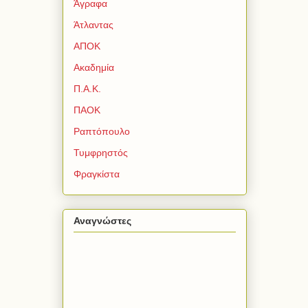
Άγραφα
Άτλαντας
ΑΠΟΚ
Ακαδημία
Π.Α.Κ.
ΠΑΟΚ
Ραπτόπουλο
Τυμφρηστός
Φραγκίστα
Αναγνώστες