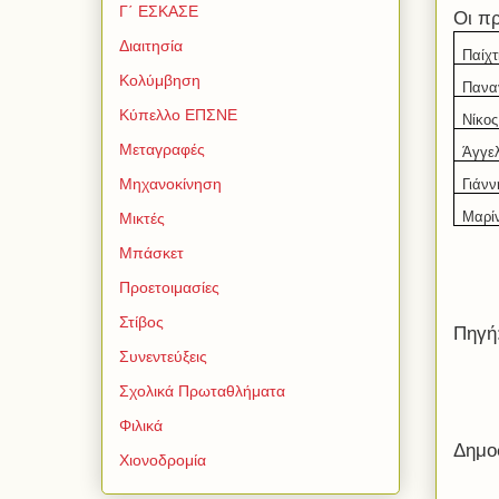
Γ΄ ΕΣΚΑΣΕ
Οι π
Διαιτησία
Παίχτ
Κολύμβηση
Πανα
Κύπελλο ΕΠΣΝΕ
Νίκο
Μεταγραφές
Άγγελ
Μηχανοκίνηση
Γιάνν
Μαρί
Μικτές
Μπάσκετ
Προετοιμασίες
Στίβος
Πηγή
Συνεντεύξεις
Σχολικά Πρωταθλήματα
Φιλικά
Δημο
Χιονοδρομία