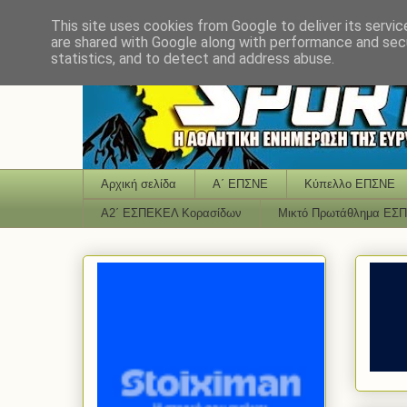
This site uses cookies from Google to deliver its servic
are shared with Google along with performance and secu
statistics, and to detect and address abuse.
Αρχική σελίδα
Α΄ ΕΠΣΝΕ
Κύπελλο ΕΠΣΝΕ
Α2΄ ΕΣΠΕΚΕΛ Κορασίδων
Μικτό Πρωτάθλημα ΕΣ