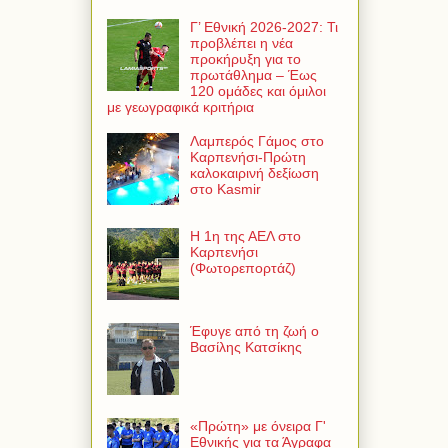
Γ’ Εθνική 2026-2027: Τι
προβλέπει η νέα
προκήρυξη για το
πρωτάθλημα – Έως
120 ομάδες και όμιλοι
με γεωγραφικά κριτήρια
Λαμπερός Γάμος στο
Καρπενήσι-Πρώτη
καλοκαιρινή δεξίωση
στο Kasmir
Η 1η της ΑΕΛ στο
Καρπενήσι
(Φωτορεπορτάζ)
Έφυγε από τη ζωή ο
Βασίλης Κατσίκης
«Πρώτη» με όνειρα Γ'
Εθνικής για τα Άγραφα