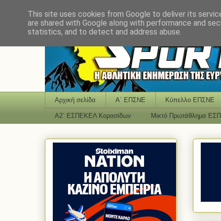
This site uses cookies from Google to deliver its servic
are shared with Google along with performance and secu
statistics, and to detect and address abuse.
Αρχική σελίδα
Α΄ ΕΠΣΝΕ
Κύπελλο ΕΠΣΝΕ
Α2΄ ΕΣΠΕΚΕΛ Κορασίδων
Μικτό Πρωτάθλημα ΕΣ