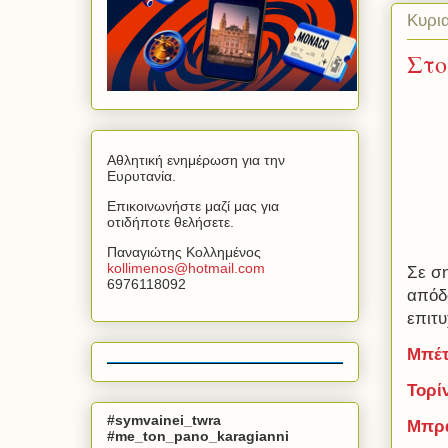
Κυρι
Στο
Αθλητική ενημέρωση για την
Ευρυτανία.
Επικοινωνήστε μαζί μας για
οτιδήποτε θελήσετε.
Παναγιώτης Κολλημένος
kollimenos
@
hotmail
.
com
Σε σ
6976118092
απόδο
επιτυ
Μπέτ
Τορί
#symvainei_twra
Μπρά
#me_ton_pano_karagianni