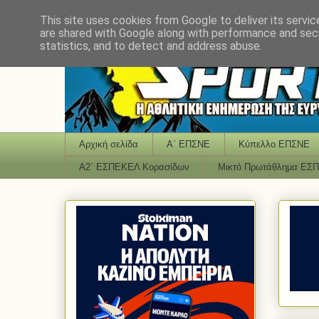
This site uses cookies from Google to deliver its servic
are shared with Google along with performance and secu
statistics, and to detect and address abuse.
Αρχική σελίδα
Α΄ ΕΠΣΝΕ
Κύπελλο ΕΠΣΝΕ
Α2΄ ΕΣΠΕΚΕΛ Κορασίδων
Μικτό Πρωτάθλημα ΕΣ