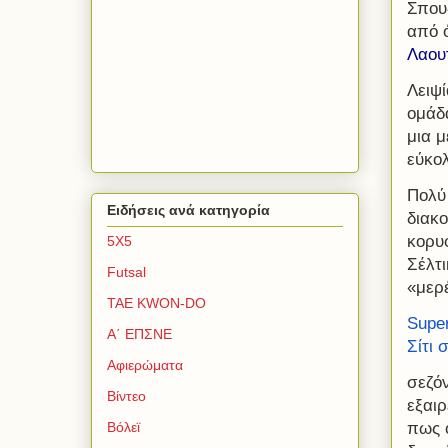
Σπου
από 
Λαουτ
Λειψί
ομάδα
μια μ
εύκολ
Πολύ
Ειδήσεις ανά κατηγορία
διακο
κορυφ
5Χ5
Σέλτι
Futsal
«μερ
TAE KWON-DO
Super
Α΄ ΕΠΣΝΕ
Σίτι 
Αφιερώματα
σεζό
Βίντεο
εξαιρ
πως 
Βόλεϊ