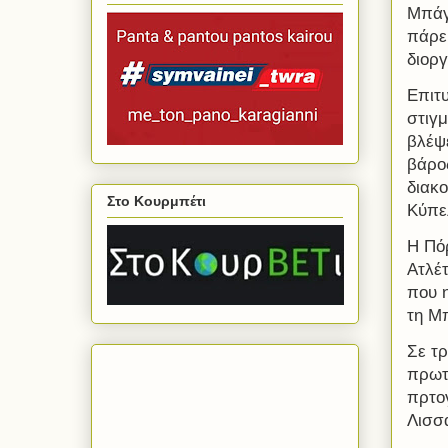
Μπάγ
πάρει
διορ
Επιτυ
στιγμ
βλέψε
βάρο
διακ
Στο Κουρμπέτι
Κύπε
Η Πό
Ατλέτ
που η
τη Μ
Σε τρ
πρωτ
πρτογ
Λισσ