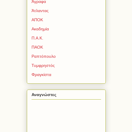
Άγραφα
Άτλαντας
ΑΠΟΚ
Ακαδημία
Π.Α.Κ.
ΠΑΟΚ
Ραπτόπουλο
Τυμφρηστός
Φραγκίστα
Αναγνώστες