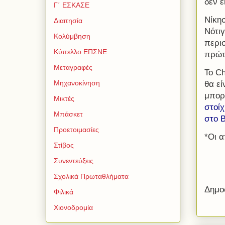
δεν ε
Γ΄ ΕΣΚΑΣΕ
Νίκη
Διαιτησία
Νότιγ
Κολύμβηση
περι
Κύπελλο ΕΠΣΝΕ
πρώτ
Μεταγραφές
Το Ch
Μηχανοκίνηση
θα εί
μπορ
Μικτές
στοί
Μπάσκετ
στο B
Προετοιμασίες
*Οι α
Στίβος
Συνεντεύξεις
Σχολικά Πρωταθλήματα
Δημο
Φιλικά
Χιονοδρομία