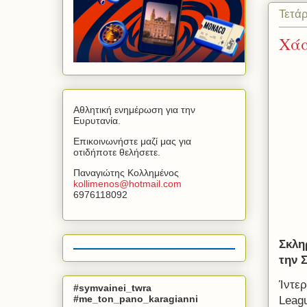
Τετά
Xάα
Αθλητική ενημέρωση για την
Ευρυτανία.
Επικοινωνήστε μαζί μας για
οτιδήποτε θελήσετε.
Παναγιώτης Κολλημένος
kollimenos
@
hotmail
.
com
6976118092
Σκλη
την 
Ίντερ
#symvainei_twra
#me_ton_pano_karagianni
Leagu