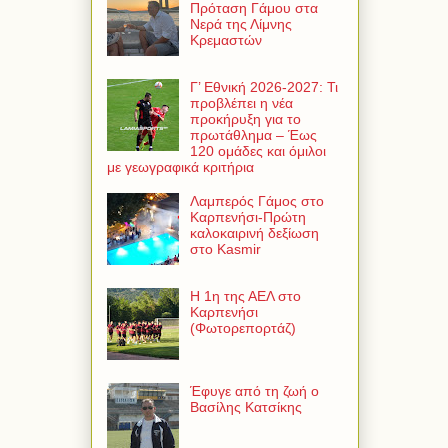
Πρόταση Γάμου στα
Νερά της Λίμνης
Κρεμαστών
Γ’ Εθνική 2026-2027: Τι
προβλέπει η νέα
προκήρυξη για το
πρωτάθλημα – Έως
120 ομάδες και όμιλοι
με γεωγραφικά κριτήρια
Λαμπερός Γάμος στο
Καρπενήσι-Πρώτη
καλοκαιρινή δεξίωση
στο Kasmir
Η 1η της ΑΕΛ στο
Καρπενήσι
(Φωτορεπορτάζ)
Έφυγε από τη ζωή ο
Βασίλης Κατσίκης