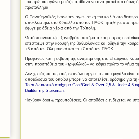
του πρώτου αγώνα μοιάζει απίθανο να ανατραπεί και ούτως ή 
πρωτάθλημα.
Ο Παναθηναϊκός έκανε την αγωνιστική του κοιλιά στο δεύτερ
αποκλείστηκε στο Κύπελλο από τον ΠΑΟΚ, ηττήθηκε στο πρω
έφυγε με άδεια χέρια από την Τρίπολη.
Ωστόσο ανέκαμψε, ξαναβρήκε πατήματα και με τρεις σερί νίκε
επέστρεψε στην κορυφή της βαθμολογίας και οδηγεί την κούρα 
+5 από τον Ολυμπιακό και το +7 από τον ΠΑΟΚ.
Προφανώς και η έκβαση της αναμέτρησης στο «Γεώργιος Καρα
στην προσπάθεια του «τριφυλλιού» να κόψει πρώτο το νήμα τη
Δεν χρειάζεται περαιτέρω ανάλυση για το πόσο μεγάλο είναι τ
αποτέλεσμα του οποίου μπορεί να αποτελέσει ορόσημο για τη 
Το συδνυαστικό στοίχημα Goal/Goal & Over 2,5 & Under 4,5 ο
Builder της Stoiximan
.
*Ισχύουν όροι & προϋποθέσεις. Οι αποδόσεις ενδέχεται να υπό