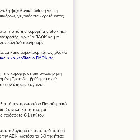
μεγάλη ψυχολογική ώθηση για τη
 συνόρων, γεγονός που κρατά εντός
στο -7 από την κορυφή της Stoiximan
 ανατροπής. Αρκεί ο ΠΑΟΚ να μην
άλλον ευνοϊκό πρόγραμμα.
ταπληκτικό μομέντουμ και ψυχολογία
ιας & να κερδίσει ο ΠΑΟΚ σε
χη της κορυφής σε μία αναμέτρηση
μένη Τρίτη δεν βρέθηκε κανείς
ται στον αποψινό αγώνα!
ο -5 από τον πρωτοπόρο Παναθηναϊκό
λου. Σε καλή κατάσταση οι
τα πρόσφατα 6-1 επί του
 με απολογισμό σε αυτό το διάστημα
ε την ΑΕΚ, ωστόσο το 3-0 της ήττας