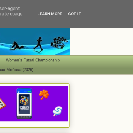
user-agent
erate usage
LEARN MORE
GOT IT
Women΄s Futsal Championship
ουά Μπάσκετ(2026)