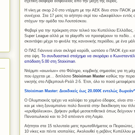
σχετική διαφορά ασφαλείας από την μάχη της ουράς.
Η νίκη με σκορ 2-0 στο ντέρμπι με την ΑΕΚ δίνει στον ΠΑΟΚ 
συνέχεια. Στα 17 ματς το αήττητο σερί του «Δικεφάλου» εντός
στόχων την ομάδα του Λουτσέσκου.
Φαβορί για την πρόκριση στον τελικό του Κυπέλλου Ελλάδας, 
Super League αλλά με τα playoffs να προσφέρουν το πεδίο...
σκοντάψει μέχρι το φινάλε της κανονικής περιόδου, με ένα μ
Ο ΠΑΣ Γιάννινα είναι σκληρό καρύδι, ωστόσο ο ΠΑΟΚ έχει κα
στα ύψη.
Το συνδυαστικό στοίχημα να σκοράρει ο Κωνσταντέλ
απόδοση 5.00 στη Stoiximan
.
Ντέρμπι «αιωνίων» στο Φάληρο, κομβικής σημασίας για τη μά
που έρχεται με… διπλάσιο
Stoiximan Master
καθώς την περασ
νικητής στο Λίβερπουλ-Ρεάλ 2-5. Έτσι, όλο το ποσό μεταφέρε
Stoiximan Master: Διεκδικείς έως 20.000€ εντελώς δωρεάν*
Ο Ολυμπιακός τρέχει να καλύψει το χαμένο έδαφος, είναι στ
και με νίκη ξαναμπαίνει πολύ δυνατά στην διεκδίκηση του τίτ
«ερυθρόλευκοι», βρήκαν ρυθμό μεσοεπιθετικά όπως δείχνουν 
Παναιτωλικού και το 3-0 απέναντι στη Λαμία.
Αήττητοι στα 15 τελευταία ματς πρωταθλήματος οι Πειραιώτες,
10 νίκες και πέντε ισοπαλίες. Ακολουθεί η ρεβάνς Κυπέλλου μ