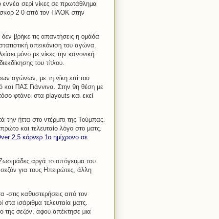
ό εννέα σερί νίκες σε πρωτάθλημα
 σκορ 2-0 από τον ΠΑΟΚ στην
, δεν βρήκε τις απαντήσεις η ομάδα
στατιστική απεικόνιση του αγώνα.
λείσει μόνο με νίκες την κανονική
ιεκδίκησης του τίτλου.
ρων αγώνων, με τη νίκη επί του
 και ΠΑΣ Γιάννινα. Στην 9η θέση με
όσο φτάνει στα playouts και εκεί
ά την ήττα στο ντέρμπι της Τούμπας.
 πρώτο και τελευταίο λόγο στο ματς.
ver 2,5 κόρνερ 1ο ημίχρονο σε
 Ζωσιμάδες αργά το απόγευμα του
 σεζόν για τους Ηπειρώτες, άλλη
τα -στις καθυστερήσεις από τον
ί στα ισάριθμα τελευταία ματς.
ο της σεζόν, αφού απέκτησε μια