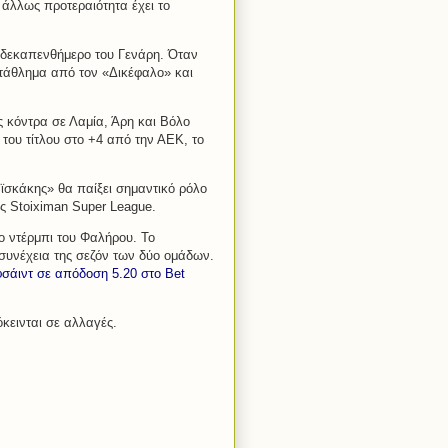
άλλως προτεραιότητα έχει το
ο δεκαπενθήμερο του Γενάρη. Όταν
τάθλημα από τον «Δικέφαλο» και
ς κόντρα σε Λαμία, Άρη και Βόλο
του τίτλου στο +4 από την ΑΕΚ, το
ϊσκάκης» θα παίξει σημαντικό ρόλο
ς Stoiximan Super League.
ο ντέρμπι του Φαλήρου. Το
συνέχεια της σεζόν των δύο ομάδων.
φσάιντ σε απόδοση 5.20 στο Bet
κεινται σε αλλαγές.