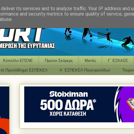
deliver its services and to analyze traffic. Your IP address and 
formance and security metrics to ensure quality of service, gen
abuse.
Κύπελλο ΕΠΣΝΕ
Πρώτοι Σκόρερς
Μικτές
Γ΄ ΕΣΚΑΣΕ
κτό Πρωτάθλημα ΕΣΠΕΚΕΛ
Α΄ ΕΣΠΕΚΕΛ Παγκορασίδων
Τουρν