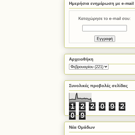
Ημερήσια ενημέρωση με e-mail
Καταχώρησε το e-mail σου:
Αρχειοθήκη
Συνολικές προβολές σελίδας
1
2
2
0
9
2
0
9
Νέα Ομάδων