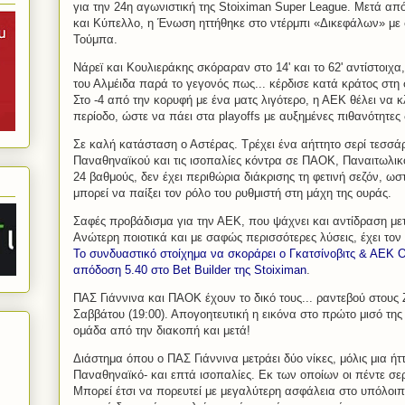
για την 24η αγωνιστική της Stoiximan Super League. Μετά απ
και Κύπελλο, η Ένωση ηττήθηκε στο ντέρμπι «Δικεφάλων» με
Τούμπα.
Νάρεϊ και Κουλιεράκης σκόραραν στο 14' και το 62' αντίστοιχα
του Αλμέιδα παρά το γεγονός πως... κέρδισε κατά κράτος στη 
Στο -4 από την κορυφή με ένα ματς λιγότερο, η ΑΕΚ θέλει να κ
περίοδο, ώστε να πάει στα playoffs με αυξημένες πιθανότητες δ
Σε καλή κατάσταση ο Αστέρας. Τρέχει ένα αήττητο σερί τεσσά
Παναθηναϊκού και τις ισοπαλίες κόντρα σε ΠΑΟΚ, Παναιτωλικό
24 βαθμούς, δεν έχει περιθώρια διάκρισης τη φετινή σεζόν, ωστ
μπορεί να παίξει τον ρόλο του ρυθμιστή στη μάχη της ουράς.
Σαφές προβάδισμα για την ΑΕΚ, που ψάχνει και αντίδραση μετ
Ανώτερη ποιοτικά και με σαφώς περισσότερες λύσεις, έχει τον
Το συνδυαστικό στοίχημα να σκοράρει ο Γκατσίνοβιτς & ΑΕΚ O
απόδοση 5.40 στο Bet Builder της Stoiximan
.
ΠΑΣ Γιάννινα και ΠΑΟΚ έχουν το δικό τους... ραντεβού στους
Σαββάτου (19:00). Απογοητευτική η εικόνα στο πρώτο μισό της
ομάδα από την διακοπή και μετά!
Διάστημα όπου ο ΠΑΣ Γιάννινα μετράει δύο νίκες, μόλις μια ήτ
Παναθηναϊκό- και επτά ισοπαλίες. Εκ των οποίων οι πέντε σερ
Μπορεί έτσι να πορευτεί με μεγαλύτερη ασφάλεια στο υπόλοιπ