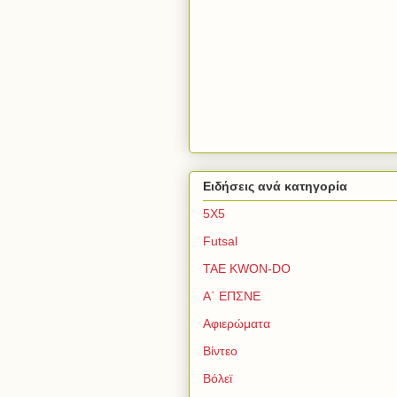
Ειδήσεις ανά κατηγορία
5Χ5
Futsal
TAE KWON-DO
Α΄ ΕΠΣΝΕ
Αφιερώματα
Βίντεο
Βόλεϊ