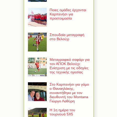
Ποιες ομάδες έρχονται
Καρπενήσι για
προετοιμασία
Σπουδαία μεταγραφή
στο Βελούχι
Μεταγραφικό σαφάρι για
τον ΑΠΟΚ Βελούχι:
Ενίσχυση με τις οδηγίες
της τεχνικής ηγεσίας
Στο Καρπενήσι για γάμο
ο Θαναηλάκης,
συναντήθηκε με τον
διευθυντή του Montana
Γιώργο Λαθύρη
Η 1η ημέρα του
τουρνουά 5Χ5