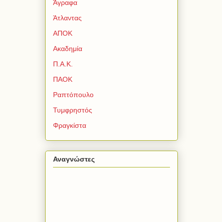
Άγραφα
Άτλαντας
ΑΠΟΚ
Ακαδημία
Π.Α.Κ.
ΠΑΟΚ
Ραπτόπουλο
Τυμφρηστός
Φραγκίστα
Αναγνώστες