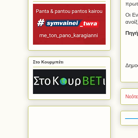
πρωτ
Οι Ε
ανοίξ
Πηγή
Στο Κουρμπέτι
Δημο
Νεότ