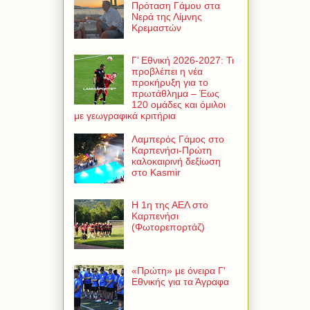
Πρόταση Γάμου στα
Νερά της Λίμνης
Κρεμαστών
Γ’ Εθνική 2026-2027: Τι
προβλέπει η νέα
προκήρυξη για το
πρωτάθλημα – Έως
120 ομάδες και όμιλοι
με γεωγραφικά κριτήρια
Λαμπερός Γάμος στο
Καρπενήσι-Πρώτη
καλοκαιρινή δεξίωση
στο Kasmir
Η 1η της ΑΕΛ στο
Καρπενήσι
(Φωτορεπορτάζ)
«Πρώτη» με όνειρα Γ'
Εθνικής για τα Άγραφα