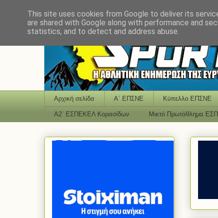
This site uses cookies from Google to deliver its servic
are shared with Google along with performance and secu
statistics, and to detect and address abuse.
Αρχική σελίδα
Α΄ ΕΠΣΝΕ
Κύπελλο ΕΠΣΝΕ
Α2΄ ΕΣΠΕΚΕΛ Κορασίδων
Μικτό Πρωτάθλημα ΕΣ