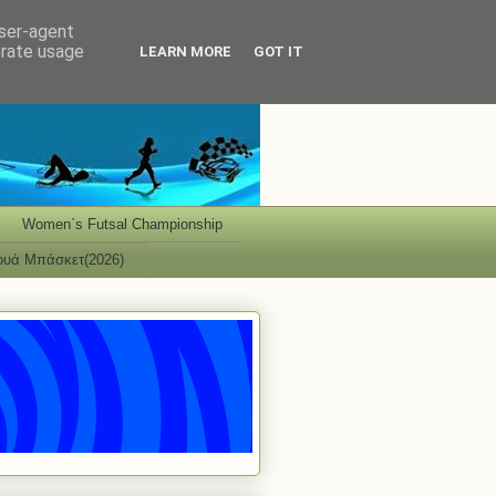
user-agent
erate usage
LEARN MORE
GOT IT
Women΄s Futsal Championship
ουά Μπάσκετ(2026)