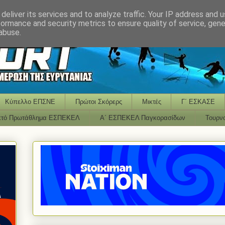
deliver its services and to analyze traffic. Your IP address and 
formance and security metrics to ensure quality of service, gen
abuse.
Κύπελλο ΕΠΣΝΕ
Πρώτοι Σκόρερς
Μικτές
Γ΄ ΕΣΚΑΣΕ
κτό Πρωτάθλημα ΕΣΠΕΚΕΛ
Α΄ ΕΣΠΕΚΕΛ Παγκορασίδων
Τουρν