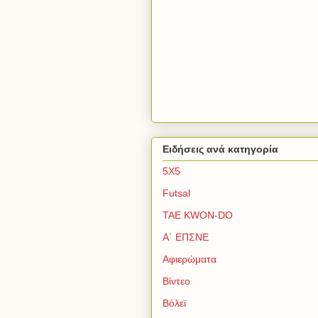
Ειδήσεις ανά κατηγορία
5Χ5
Futsal
TAE KWON-DO
Α΄ ΕΠΣΝΕ
Αφιερώματα
Βίντεο
Βόλεϊ