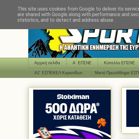
This site uses cookies from Google to deliver its servic
are shared with Google along with performance and secu
statistics, and to detect and address abuse.
Αρχική σελίδα
Α΄ ΕΠΣΝΕ
Κύπελλο ΕΠΣΝΕ
Α2΄ ΕΣΠΕΚΕΛ Κορασίδων
Μικτό Πρωτάθλημα ΕΣ