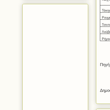
Τάκη
Ρουμε
Τσιντ
Λούβ
Ρήγα
Πηγή
Δημο