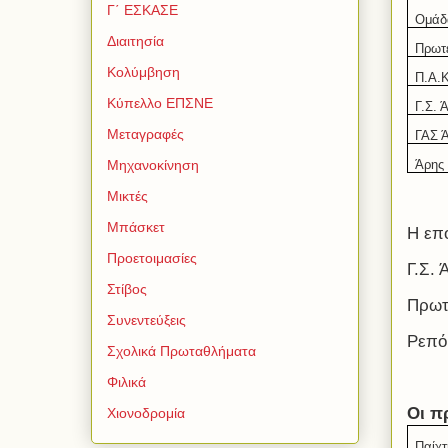
Γ΄ ΕΣΚΑΣΕ
Ομάδ
Διαιτησία
Πρωτ
Κολύμβηση
Π.Α.Κ
Κύπελλο ΕΠΣΝΕ
Γ.Σ. 
Μεταγραφές
ΓΑΣ 
Άρης
Μηχανοκίνηση
Μικτές
Μπάσκετ
Η επ
Προετοιμασίες
Γ.Σ.
Στίβος
Πρωτ
Συνεντεύξεις
Ρεπό
Σχολικά Πρωταθλήματα
Φιλικά
Οι
π
Χιονοδρομία
Παίχτ