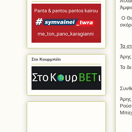
Άτλα
Άμφι
Ο Θο
σκόρ
Τα στ
Άρης
Στο Κουρμπέτι
Τα δ
Συνθ
Άρης
Ρούσ
Μπαχ