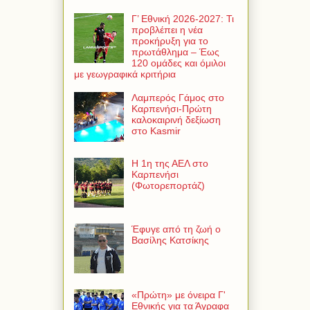
Γ’ Εθνική 2026-2027: Τι
προβλέπει η νέα
προκήρυξη για το
πρωτάθλημα – Έως
120 ομάδες και όμιλοι
με γεωγραφικά κριτήρια
Λαμπερός Γάμος στο
Καρπενήσι-Πρώτη
καλοκαιρινή δεξίωση
στο Kasmir
Η 1η της ΑΕΛ στο
Καρπενήσι
(Φωτορεπορτάζ)
Έφυγε από τη ζωή ο
Βασίλης Κατσίκης
«Πρώτη» με όνειρα Γ'
Εθνικής για τα Άγραφα