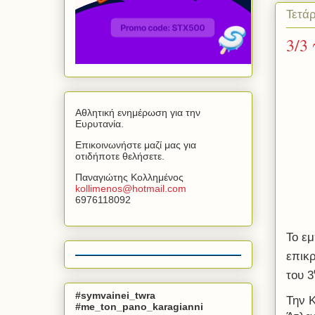
Τετά
3/3
Αθλητική ενημέρωση για την
Ευρυτανία.
Επικοινωνήστε μαζί μας για
οτιδήποτε θελήσετε.
Παναγιώτης Κολλημένος
kollimenos
@
hotmail
.
com
6976118092
Το ε
επικρ
του 3
#symvainei_twra
Την Κ
#me_ton_pano_karagianni