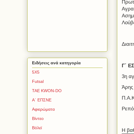
Πρωτ
Αγρα
Ασημ
Λούβ
Διαιτ
Ειδήσεις ανά κατηγορία
Γ΄ Ε
5Χ5
3η α
Futsal
Άρης
TAE KWON-DO
Π.Α.Κ
Α΄ ΕΠΣΝΕ
Ρεπό
Αφιερώματα
Βίντεο
Βόλεϊ
Η βα