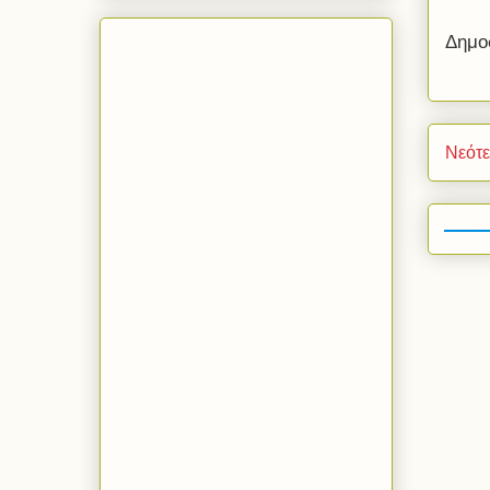
Δημο
Νεότ