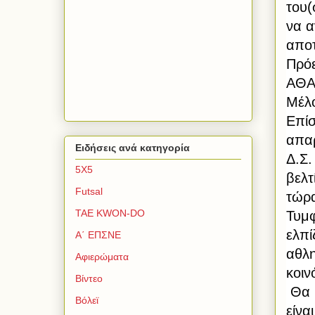
του(
να α
απο
Πρόε
ΑΘΑ
Μέλ
Επίσ
απαρ
Ειδήσεις ανά κατηγορία
Δ.Σ.
5Χ5
βελτ
Futsal
τώρα
TAE KWON-DO
Τυμφ
ελπί
Α΄ ΕΠΣΝΕ
αθλη
Αφιερώματα
κοιν
Βίντεο
 Θα θέλαμε στο σημείο αυτό να ευχαριστήσουμε όλους ήταν και 
Βόλεϊ
είνα