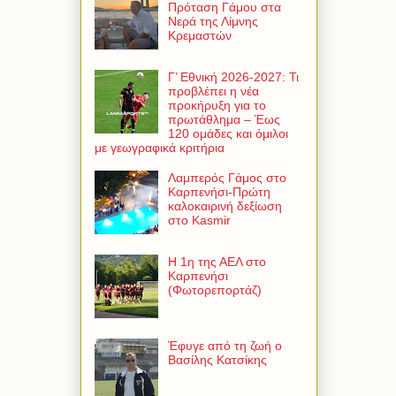
Πρόταση Γάμου στα
Νερά της Λίμνης
Κρεμαστών
Γ’ Εθνική 2026-2027: Τι
προβλέπει η νέα
προκήρυξη για το
πρωτάθλημα – Έως
120 ομάδες και όμιλοι
με γεωγραφικά κριτήρια
Λαμπερός Γάμος στο
Καρπενήσι-Πρώτη
καλοκαιρινή δεξίωση
στο Kasmir
Η 1η της ΑΕΛ στο
Καρπενήσι
(Φωτορεπορτάζ)
Έφυγε από τη ζωή ο
Βασίλης Κατσίκης