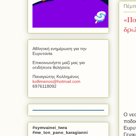
Πέμπ
«Πα
δρ
Αθλητική ενημέρωση για την
Ευρυτανία.
Επικοινωνήστε μαζί μας για
οτιδήποτε θελήσετε.
Παναγιώτης Κολλημένος
kollimenos
@
hotmail
.
com
6976118092
Ο νεο
ποδο
#symvainei_twra
Ευρυ
#me_ton_pano_karagianni
Γενι