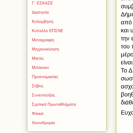
Γ΄ ΕΣΚΑΣΕ
συμβ
Διαιτησία
Δήμ
από 
Κολύμβηση
και 
Κύπελλο ΕΠΣΝΕ
την 
Μεταγραφές
του 
Μηχανοκίνηση
μέρο
Μικτές
είνα
Μπάσκετ
Το Δ
Προετοιμασίες
σωστ
ασχο
Στίβος
βοηθ
Συνεντεύξεις
διάθ
Σχολικά Πρωταθλήματα
Ευχα
Φιλικά
Χιονοδρομία