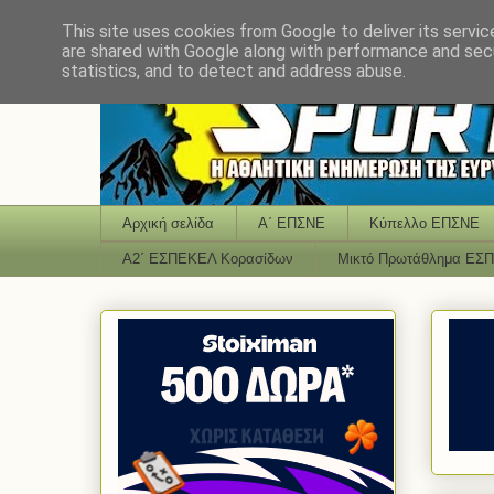
This site uses cookies from Google to deliver its servic
are shared with Google along with performance and secu
statistics, and to detect and address abuse.
Αρχική σελίδα
Α΄ ΕΠΣΝΕ
Κύπελλο ΕΠΣΝΕ
Α2΄ ΕΣΠΕΚΕΛ Κορασίδων
Μικτό Πρωτάθλημα ΕΣ