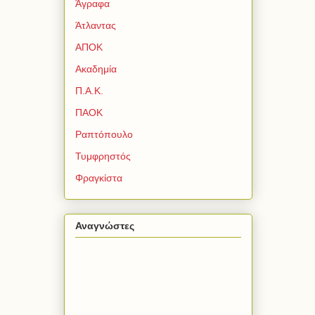
Άγραφα
Άτλαντας
ΑΠΟΚ
Ακαδημία
Π.Α.Κ.
ΠΑΟΚ
Ραπτόπουλο
Τυμφρηστός
Φραγκίστα
Αναγνώστες