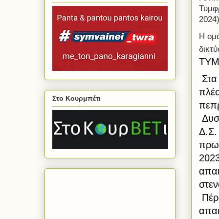
Τυμφ
2024
H ομ
δικτ
ΤΥ
 Στα πλαίσια της επικοινωνίας και ενημέρωσης που θεσπίζουμε 
πλέο
Στο Κουρμπέτι
πεπ
 Δυστυχώς παρά τις φιλότιμες προσπάθειες του νεοσύστατου 
Δ.Σ.
πρωτ
2023
στεν
 Πέρα από αυτό όμως ο σύλλογος κατάφερε να κάνει όλες τις 
απαι