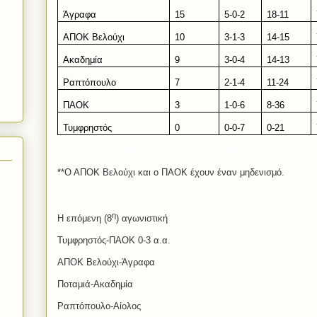
Άγραφα
15
5-0-2
18-11
ΑΠΟΚ Βελούχι
10
3-1-3
14-15
Ακαδημία
9
3-0-4
14-
1
3
Ραπτόπουλο
7
2-1-4
11-24
ΠΑΟΚ
3
1-0-6
8-36
Τυμφρηστός
0
0-0-
7
0-
21
*Ο Τυμφρηστός αποχώρησε από το πρωτάθλημα.
**Ο ΑΠΟΚ Βελούχι και ο ΠΑΟΚ έχουν έναν μηδενισμό.
η
H
επόμενη (8
) αγωνιστική
Τυμφρηστός-ΠΑΟΚ 0-3 α.α.
ΑΠΟΚ Βελούχι-Άγραφα
Ποταμιά-Ακαδημία
Ραπτόπουλο-Αίολος