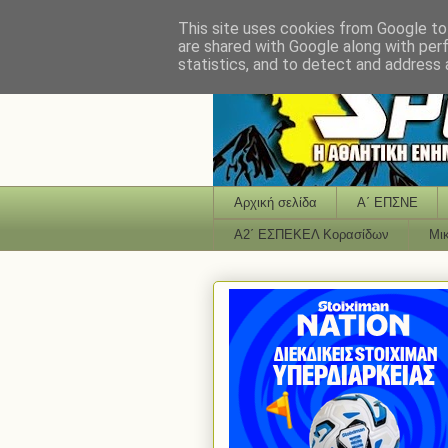
This site uses cookies from Google to 
are shared with Google along with per
statistics, and to detect and address 
Αρχική σελίδα
Α΄ ΕΠΣΝΕ
Α2΄ ΕΣΠΕΚΕΛ Κορασίδων
Μι