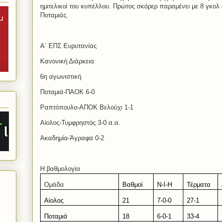
ημιτελικοί του κυπέλλου. Πρώτος σκόρερ παραμένει με 8 γκολ
Ποταμιάς.
Α΄ ΕΠΣ Ευρυτανίας
Κανονική Διάρκεια
6η αγωνιστική
Ποταμιά-ΠΑΟΚ 6-0
Ραπτόπουλο-ΑΠΟΚ Βελούχι 1-1
Αίολος-Τυμφρηστός 3-0 α.α.
Ακαδημία-Άγραφα 0-2
Η βαθμολογία
Ομάδα
Βαθμοί
Ν-Ι-Η
Τέρματα
Αίολος
21
7
-0-0
2
7
-1
Ποταμιά
1
8
6
-0-1
3
3
-4