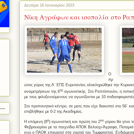
Δευτέρα 16 Ιανουαρίου 2023
Νίκη Αγράφων και ισοπαλία στο Ρα
Ο
πρ
ώτος γύρος της Α΄ ΕΠΣ Ευρυτανίας ολοκληρώθηκε την Κυριακή
ης
αναμετρήσεων της 6
αγωνιστικής. Στο Ραπτόπουλο, η τοπική 
με τους φιλοξενούμενους να αγωνίζονται με 10 ποδοσφαιριστές
Στο προπονητικό κέντρο, σε ματς που είχε διακοπεί στο 56΄ κα
επιβλήθηκε με 0-2 της Ακαδημίας.
η
ου
Η επόμενη (8
) αγωνιστική και πρώτη του 2
γύρου θα γίνει τ
Φεβρουαρίου με τα παιχνίδια ΑΠΟΚ Βελούχι-Άγραφα, Ποταμιά
ενώ ο ΠΑΟΚ επικρατεί στα χαρτιά του Τυμφρηστού. Ενδιάμεσα θ