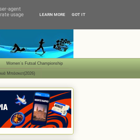
user-agent
erate usage
LEARN MORE
GOT IT
Women΄s Futsal Championship
ουά Μπάσκετ(2026)