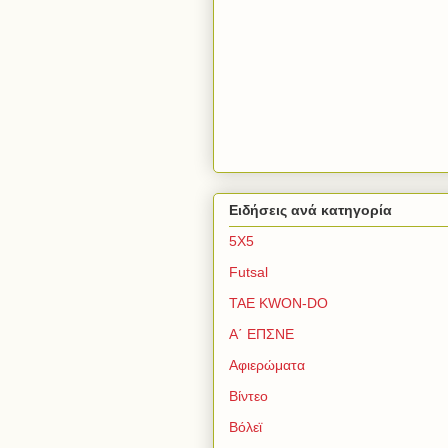
Ειδήσεις ανά κατηγορία
5Χ5
Futsal
TAE KWON-DO
Α΄ ΕΠΣΝΕ
Αφιερώματα
Βίντεο
Βόλεϊ