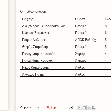
Οι πρώτοι σκόρερ
Παίχτης
Ομάδα
Γκο
Αλέξανδρος Γενιτσαρόπουλος
Ποταμιά
8
Κώστας Σταμούλης
Ποταμιά
6
Πέτρος Δάβαρης
ΑΠΟΚ Βελούχι
5
Θωμάς Σταμούλης
Ποταμιά
5
Παναγιώτης Κατσαρός
Άγραφα
4
Παναγιώτης Κρασιάς
Άγραφα
4
Νίκος Καρακούσης
Αίολος
4
Άγγελος Παχής
Αίολος
4
Δημοσιεύτηκε στις
8:35 μ.μ.