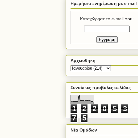
Ημερήσια ενημέρωση με e-mail
Καταχώρησε το e-mail σου:
Αρχειοθήκη
Συνολικές προβολές σελίδας
1
2
2
0
5
3
7
5
Νέα Ομάδων