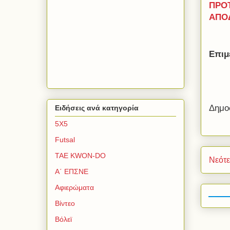
ΠΡΟΤ
ΑΠΟΔ
Ε
πιμ
Δημο
Ειδήσεις ανά κατηγορία
5Χ5
Futsal
TAE KWON-DO
Νεότ
Α΄ ΕΠΣΝΕ
Αφιερώματα
Βίντεο
Βόλεϊ