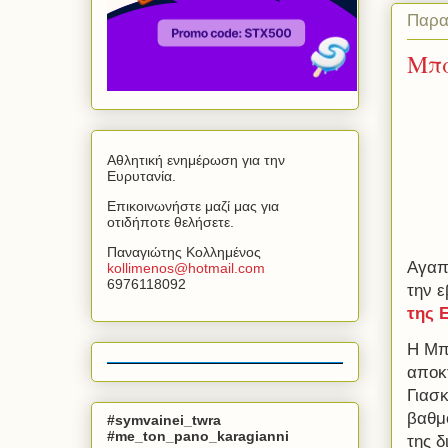
Παρα
Μπα
Αθλητική ενημέρωση για την
Ευρυτανία.
Επικοινωνήστε μαζί μας για
οτιδήποτε θελήσετε.
Παναγιώτης Κολλημένος
Αγαπη
kollimenos
@
hotmail
.
com
6976118092
την 
της 
Η Μπ
αποκτ
Γιασκ
βαθμ
#symvainei_twra
#me_ton_pano_karagianni
της δ