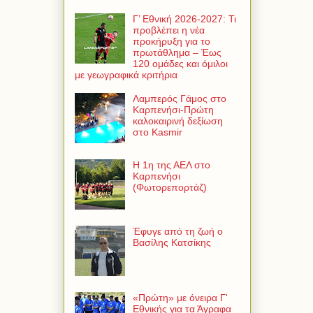
Γ’ Εθνική 2026-2027: Τι
προβλέπει η νέα
προκήρυξη για το
πρωτάθλημα – Έως
120 ομάδες και όμιλοι
με γεωγραφικά κριτήρια
Λαμπερός Γάμος στο
Καρπενήσι-Πρώτη
καλοκαιρινή δεξίωση
στο Kasmir
Η 1η της ΑΕΛ στο
Καρπενήσι
(Φωτορεπορτάζ)
Έφυγε από τη ζωή ο
Βασίλης Κατσίκης
«Πρώτη» με όνειρα Γ'
Εθνικής για τα Άγραφα