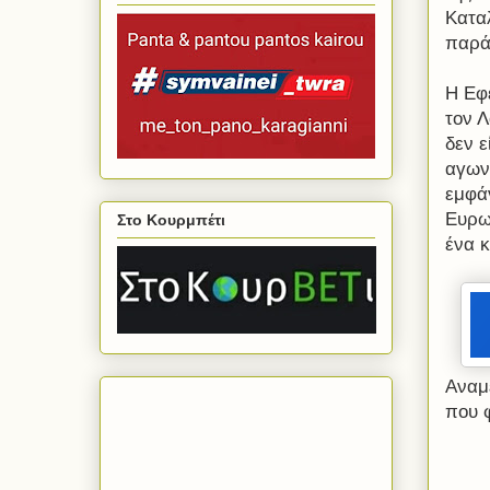
Καταλ
παρά
Η Εφ
τον Λ
δεν ε
αγων
εμφάν
Ευρω
Στο Κουρμπέτι
ένα 
Αναμ
που φ