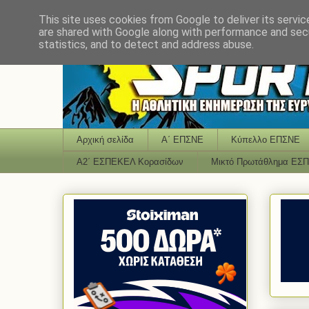
This site uses cookies from Google to deliver its servic
are shared with Google along with performance and secu
statistics, and to detect and address abuse.
Αρχική σελίδα
Α΄ ΕΠΣΝΕ
Κύπελλο ΕΠΣΝΕ
Α2΄ ΕΣΠΕΚΕΛ Κορασίδων
Μικτό Πρωτάθλημα ΕΣ