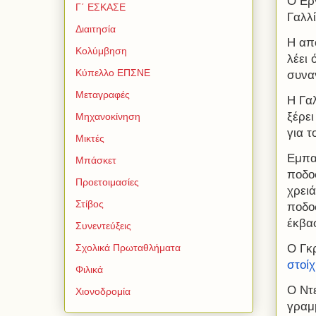
Ο Ερν
Γ΄ ΕΣΚΑΣΕ
Γαλλ
Διαιτησία
Η από
Κολύμβηση
λέει 
Κύπελλο ΕΠΣΝΕ
συνα
Μεταγραφές
Η Γαλ
ξέρει
Μηχανοκίνηση
για τ
Μικτές
Εμπα
Μπάσκετ
ποδο
Προετοιμασίες
χρειά
Στίβος
ποδο
έκβασ
Συνεντεύξεις
Ο Γκ
Σχολικά Πρωταθλήματα
στοίχ
Φιλικά
Ο Ντε
Χιονοδρομία
γραμ