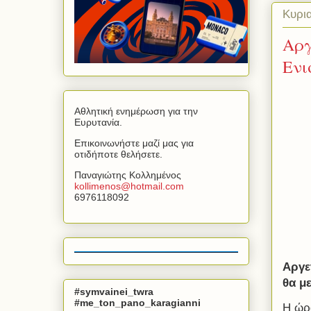
Κυρι
Αργ
Ενι
Αθλητική ενημέρωση για την
Ευρυτανία.
Επικοινωνήστε μαζί μας για
οτιδήποτε θελήσετε.
Παναγιώτης Κολλημένος
kollimenos
@
hotmail
.
com
6976118092
Αργε
θα μ
#symvainei_twra
#me_ton_pano_karagianni
Η ώρ