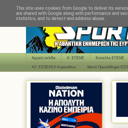
This site uses cookies from Google to deliver its servic
are shared with Google along with performance and secu
statistics, and to detect and address abuse.
Αρχική σελίδα
Α΄ ΕΠΣΝΕ
Κύπελλο ΕΠΣΝΕ
Α2΄ ΕΣΠΕΚΕΛ Κορασίδων
Μικτό Πρωτάθλημα ΕΣ