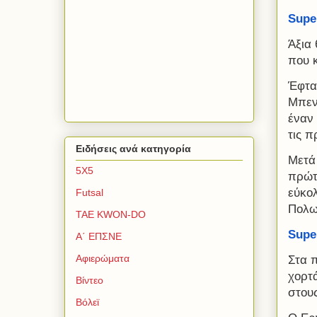
Supe
Άξια
που 
Έφτα
Μπεν
έναν 
τις π
Ειδήσεις ανά κατηγορία
Μετά 
5Χ5
πρώτ
εύκο
Futsal
Πολω
TAE KWON-DO
Supe
Α΄ ΕΠΣΝΕ
Αφιερώματα
Στα 
χορτά
Βίντεο
στους
Βόλεϊ