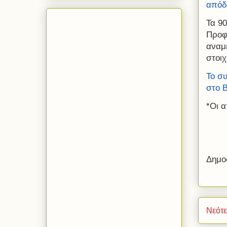
απόδ
Τα 90
Προφ
αναμέ
στοιχ
Το σ
στο B
*Οι α
Δημο
Νεότ