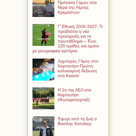
Πρόταση Γάμου στα
Νερά της Λίμνης
Κρεμαστών
Γ’ Εθνική 2026-2027: Τι
προβλέπει η νέα
προκήρυξη για το
πρωτάθλημα – Έως
120 ομάδες και όμιλοι
με γεωγραφικά κριτήρια
Λαμπερός Γάμος στο
Καρπενήσι-Πρώτη
καλοκαιρινή δεξίωση
στο Kasmir
Η 1η της ΑΕΛ στο
Καρπενήσι
(Φωτορεπορτάζ)
Έφυγε από τη ζωή ο
Βασίλης Κατσίκης