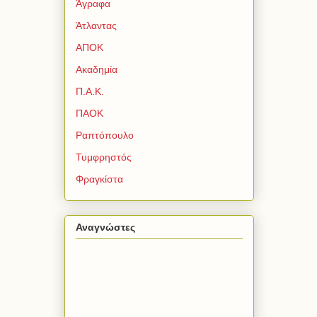
Άγραφα
Άτλαντας
ΑΠΟΚ
Ακαδημία
Π.Α.Κ.
ΠΑΟΚ
Ραπτόπουλο
Τυμφρηστός
Φραγκίστα
Αναγνώστες