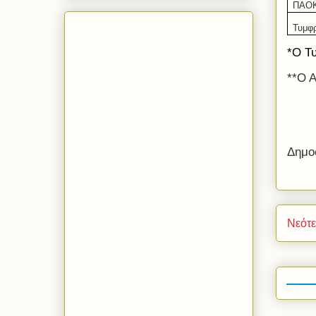
ΠΑΟ
Τυμφ
*Ο Τ
**Ο 
Δημο
Νεότ