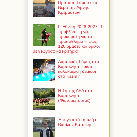
Πρόταση Γάμου στα
Νερά της Λίμνης
Κρεμαστών
Γ’ Εθνική 2026-2027: Τι
προβλέπει η νέα
προκήρυξη για το
πρωτάθλημα – Έως
120 ομάδες και όμιλοι
με γεωγραφικά κριτήρια
Λαμπερός Γάμος στο
Καρπενήσι-Πρώτη
καλοκαιρινή δεξίωση
στο Kasmir
Η 1η της ΑΕΛ στο
Καρπενήσι
(Φωτορεπορτάζ)
Έφυγε από τη ζωή ο
Βασίλης Κατσίκης