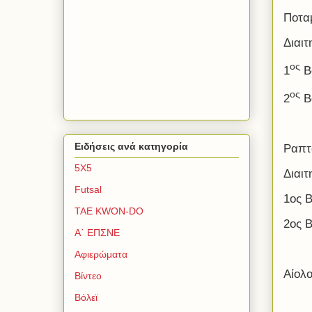
Ποτα
Διαι
ος
1
Β
ος
2
Βο
Ειδήσεις ανά κατηγορία
Ραπτ
5Χ5
Διαι
Futsal
1ος 
TAE KWON-DO
2ος 
Α΄ ΕΠΣΝΕ
Αφιερώματα
Αίολο
Βίντεο
Βόλεϊ