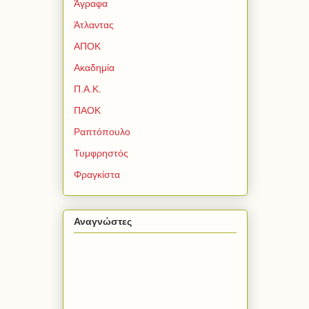
Άγραφα
Άτλαντας
ΑΠΟΚ
Ακαδημία
Π.Α.Κ.
ΠΑΟΚ
Ραπτόπουλο
Τυμφρηστός
Φραγκίστα
Αναγνώστες