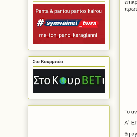
επικρ
πρωτα
Στο Κουρμπέτι
Το αν
Α΄ Ε
6η α