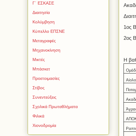
Γ΄ ΕΣΚΑΣΕ
Ακαδ
Διαιτησία
Διαι
Κολύμβηση
1ος 
Κύπελλο ΕΠΣΝΕ
2ος 
Μεταγραφές
Μηχανοκίνηση
Η βα
Μικτές
Μπάσκετ
Ομάδ
Προετοιμασίες
Αίολο
Στίβος
Ποτα
Συνεντεύξεις
Ακαδ
Σχολικά Πρωταθλήματα
Άγρα
Φιλικά
ΑΠΟΚ
Χιονοδρομία
Ραπτ