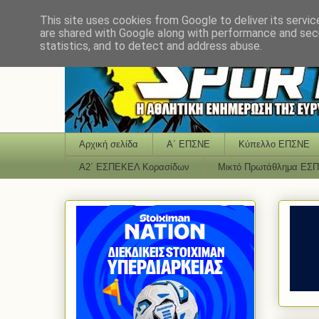
This site uses cookies from Google to deliver its servic
are shared with Google along with performance and secu
statistics, and to detect and address abuse.
Αρχική σελίδα
Α΄ ΕΠΣΝΕ
Κύπελλο ΕΠΣΝΕ
Α2΄ ΕΣΠΕΚΕΛ Κορασίδων
Μικτό Πρωτάθλημα ΕΣ