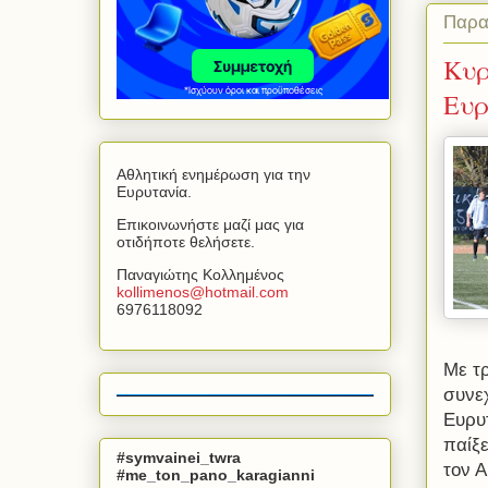
Παρα
Κυρ
Ευρ
Αθλητική ενημέρωση για την
Ευρυτανία.
Επικοινωνήστε μαζί μας για
οτιδήποτε θελήσετε.
Παναγιώτης Κολλημένος
kollimenos
@
hotmail
.
com
6976118092
Με τ
συνε
Ευρυτ
παίξ
#symvainei_twra
τον Α
#me_ton_pano_karagianni