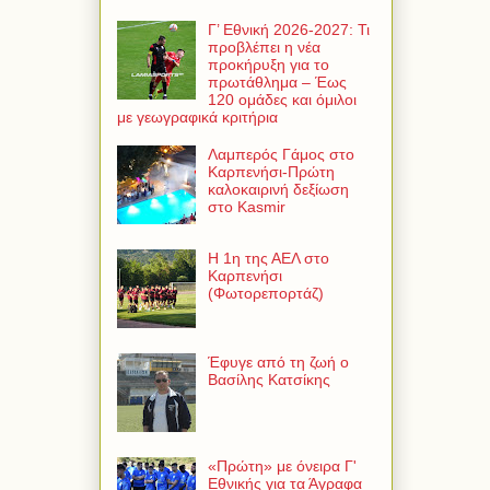
Γ’ Εθνική 2026-2027: Τι
προβλέπει η νέα
προκήρυξη για το
πρωτάθλημα – Έως
120 ομάδες και όμιλοι
με γεωγραφικά κριτήρια
Λαμπερός Γάμος στο
Καρπενήσι-Πρώτη
καλοκαιρινή δεξίωση
στο Kasmir
Η 1η της ΑΕΛ στο
Καρπενήσι
(Φωτορεπορτάζ)
Έφυγε από τη ζωή ο
Βασίλης Κατσίκης
«Πρώτη» με όνειρα Γ'
Εθνικής για τα Άγραφα