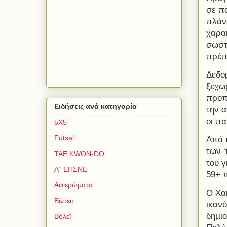
σε π
πλάν
χαρακ
σωστά
πρέπε
Δεδομ
ξεχω
προπο
Ειδήσεις ανά κατηγορία
την α
οι πα
5Χ5
Futsal
Από τ
των '
TAE KWON-DO
του γ
Α΄ ΕΠΣΝΕ
59+ 
Αφιερώματα
Ο Χακ
Βίντεο
ικανό
δημι
Βόλεϊ