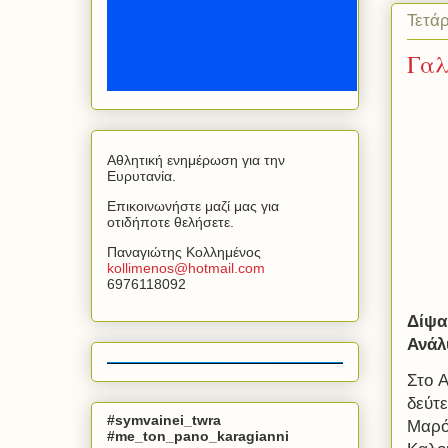
Τετά
Γαλ
Αθλητική ενημέρωση για την
Ευρυτανία.
Επικοινωνήστε μαζί μας για
οτιδήποτε θελήσετε.
Παναγιώτης Κολλημένος
kollimenos
@
hotmail
.
com
6976118092
Δίψα
Ανάλ
Στο A
δεύτ
#symvainei_twra
Μαρό
#me_ton_pano_karagianni