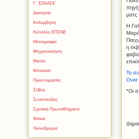
Πολύ
Γ΄ ΕΣΚΑΣΕ
πηγή 
Διαιτησία
ματς 
Κολύμβηση
Η Γαλ
Κύπελλο ΕΠΣΝΕ
Μαρόκ
Παιχ
Μεταγραφές
η έκ
Μηχανοκίνηση
φαβορ
Μικτές
επικί
Μπάσκετ
Το σ
Over 
Προετοιμασίες
Στίβος
*Οι α
Συνεντεύξεις
Σχολικά Πρωταθλήματα
Φιλικά
Δημο
Χιονοδρομία