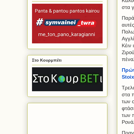
Καλο
στα γ
Παρά
αυτέ
Πολων
Αγγλί
Κέιν 
Ζιρο
πέναλ
Στο Κουρμπέτι
Πρώτ
Stoi
Τρελα
στα π
των ο
φτάσε
των π
Ρονάλ
Πραγ