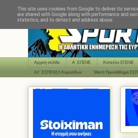
This site uses cookies from Google to deliver its servic
are shared with Google along with performance and secu
statistics, and to detect and address abuse.
Αρχική σελίδα
Α΄ ΕΠΣΝΕ
Κύπελλο ΕΠΣΝΕ
Α2΄ ΕΣΠΕΚΕΛ Κορασίδων
Μικτό Πρωτάθλημα ΕΣ