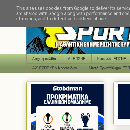
This site uses cookies from Google to deliver its servic
are shared with Google along with performance and secu
statistics, and to detect and address abuse.
Αρχική σελίδα
Α΄ ΕΠΣΝΕ
Κύπελλο ΕΠΣΝΕ
Α2΄ ΕΣΠΕΚΕΛ Κορασίδων
Μικτό Πρωτάθλημα ΕΣ