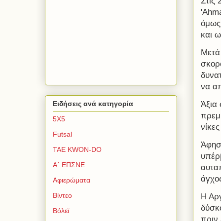
Στις
'Ahma
όμως
και 
Μετά 
σκορ
δυνατ
να α
Άξια
Ειδήσεις ανά κατηγορία
πρεμ
5Χ5
νίκες
Futsal
Άφησε
TAE KWON-DO
υπέρβ
Α΄ ΕΠΣΝΕ
αυτα
άγχο
Αφιερώματα
Βίντεο
Η Αργ
δύσκο
Βόλεϊ
πριν 