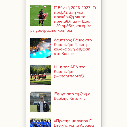
Γ’ Εθνική 2026-2027: Τι
προβλέπει η νέα
προκήρυξη για το
πρωτάθλημα – Έως
120 ομάδες και όμιλοι
με γεωγραφικά κριτήρια
Λαμπερός Γάμος στο
Καρπενήσι-Πρώτη
καλοκαιρινή δεξίωση
στο Kasmir
Η 1η της ΑΕΛ στο
Καρπενήσι
(Φωτορεπορτάζ)
Έφυγε από τη ζωή ο
Βασίλης Κατσίκης
«Πρώτη» με όνειρα Γ'
Εθνικής για τα Άγραφα