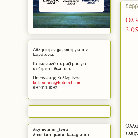
Σάββ
Ολλ
3.0
Αθλητική ενημέρωση για την
Ευρυτανία.
Επικοινωνήστε μαζί μας για
οτιδήποτε θελήσετε.
Παναγιώτης Κολλημένος
kollimenos
@
hotmail
.
com
6976118092
Ολλα
#symvainei_twra
παιχν
#me_ton_pano_karagianni