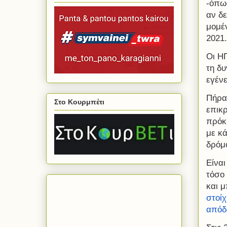
-όπω
αν δ
μομέ
2021.
Οι Η
τη δ
εγένε
Πήραν
Στο Κουρμπέτι
επικρ
πρόκ
με κά
δρόμο
Είναι
τόσο
και μ
στοίχ
απόδο