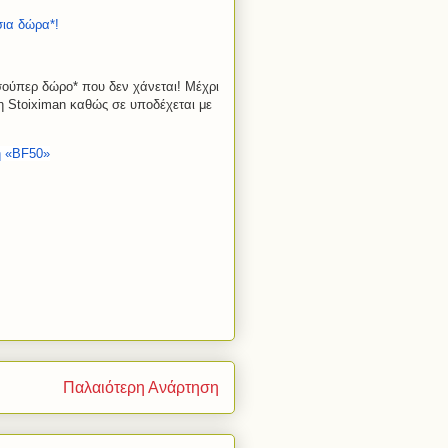
σια δώρα*!
 σούπερ δώρο* που δεν χάνεται! Μέχρι
τη Stoiximan καθώς σε υποδέχεται με
ή «BF50»
Παλαιότερη Ανάρτηση