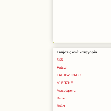
Ειδήσεις ανά κατηγορία
5Χ5
Futsal
TAE KWON-DO
Α΄ ΕΠΣΝΕ
Αφιερώματα
Βίντεο
Βόλεϊ