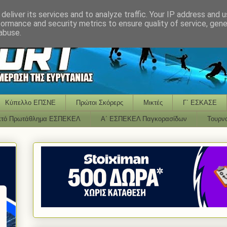
deliver its services and to analyze traffic. Your IP address and 
formance and security metrics to ensure quality of service, gen
abuse.
Κύπελλο ΕΠΣΝΕ
Πρώτοι Σκόρερς
Μικτές
Γ΄ ΕΣΚΑΣΕ
κτό Πρωτάθλημα ΕΣΠΕΚΕΛ
Α΄ ΕΣΠΕΚΕΛ Παγκορασίδων
Τουρν