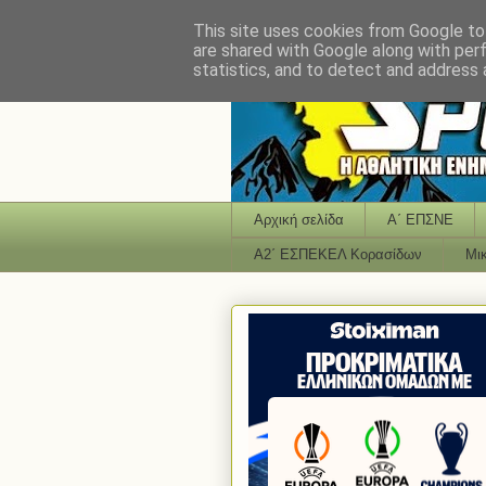
This site uses cookies from Google to 
are shared with Google along with per
statistics, and to detect and address 
Αρχική σελίδα
Α΄ ΕΠΣΝΕ
Α2΄ ΕΣΠΕΚΕΛ Κορασίδων
Μι