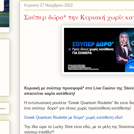
Κυριακή 27 Νοεμβρίου 2022
Σούπερ δώρο* την Κυριακή χωρίς κατ
Κυριακή με σούπερ προσφορά* στο Live Casino της Stoix
απαιτείται καμία κατάθεση!
Η εντυπωσιακή ρουλέτα “Greek Quantum Roulette” θα είναι δι
ένα σούπερ
δώρο* για όλους χωρίς προϋπόθεση κατάθεσης!
Greek Quantum Roulette με δώρο* χωρίς κατάθεση εδώ!
Την ίδια ώρα τα Lucky Shot είναι εδώ, με τα μέλη της Stoixim
σούπερ έπαθλο*!