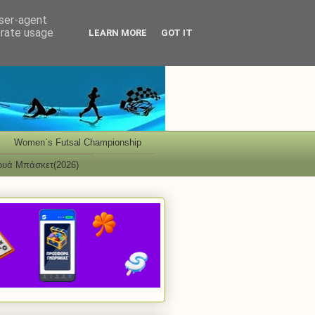
user-agent
erate usage
LEARN MORE
GOT IT
Women΄s Futsal Championship
ουά Μπάσκετ(2026)