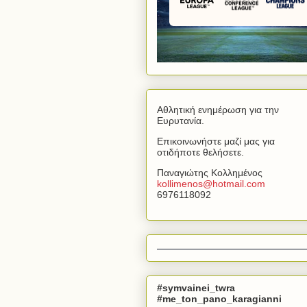
Αθλητική ενημέρωση για την
Ευρυτανία.
Επικοινωνήστε μαζί μας για
οτιδήποτε θελήσετε.
Παναγιώτης Κολλημένος
kollimenos
@
hotmail
.
com
6976118092
#symvainei_twra
#me_ton_pano_karagianni