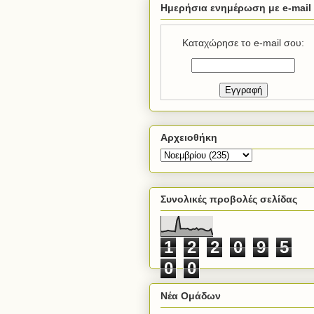
Ημερήσια ενημέρωση με e-mail
Καταχώρησε το e-mail σου:
Αρχειοθήκη
Συνολικές προβολές σελίδας
1
2
2
0
9
5
0
0
Νέα Ομάδων