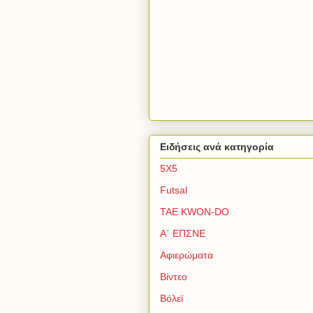
Ειδήσεις ανά κατηγορία
5Χ5
Futsal
TAE KWON-DO
Α΄ ΕΠΣΝΕ
Αφιερώματα
Βίντεο
Βόλεϊ