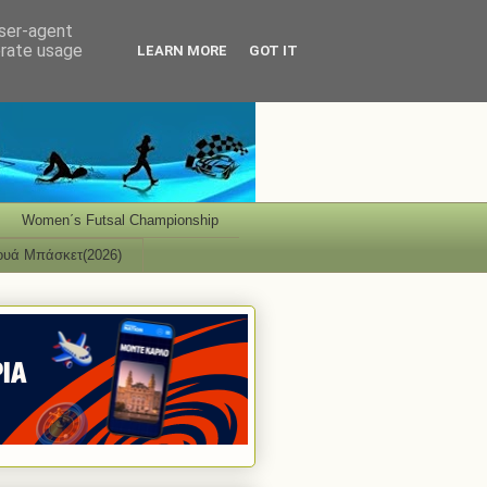
user-agent
erate usage
LEARN MORE
GOT IT
Women΄s Futsal Championship
ουά Μπάσκετ(2026)