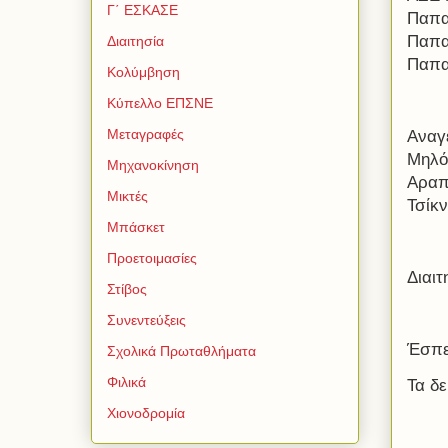
Γ΄ ΕΣΚΑΣΕ
Παπα
Παπα
Διαιτησία
Παπα
Κολύμβηση
Κύπελλο ΕΠΣΝΕ
Μεταγραφές
Αναγ
Μηλό
Μηχανοκίνηση
Αραπί
Μικτές
Τσίκ
Μπάσκετ
Προετοιμασίες
Διαι
Στίβος
Συνεντεύξεις
Έσπε
Σχολικά Πρωταθλήματα
Φιλικά
Τα δε
Χιονοδρομία