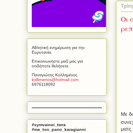
Τρίτ
Οι 
ρεπ
Αθλητική ενημέρωση για την
Ευρυτανία.
Επικοινωνήστε μαζί μας για
οτιδήποτε θελήσετε.
Παναγιώτης Κολλημένος
kollimenos
@
hotmail
.
com
6976118092
Με δ
συνε
#symvainei_twra
ματς
#me_ton_pano_karagianni