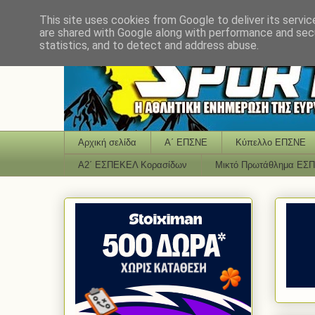
This site uses cookies from Google to deliver its servic
are shared with Google along with performance and secu
statistics, and to detect and address abuse.
Αρχική σελίδα
Α΄ ΕΠΣΝΕ
Κύπελλο ΕΠΣΝΕ
Α2΄ ΕΣΠΕΚΕΛ Κορασίδων
Μικτό Πρωτάθλημα ΕΣ