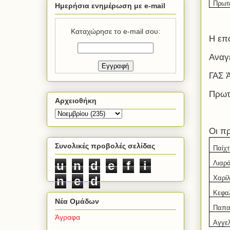
Πρωτ
Ημερήσια ενημέρωση με e-mail
Καταχώρησε το e-mail σου:
Η επ
Αναγ
ΓΑΣ 
Πρωτ
Αρχειοθήκη
Οι
πρ
Συνολικές προβολές σελίδας
Παίχτ
u
n
d
e
f
i
Λιαρ
Χαρί
n
e
d
Κεφα
Νέα Ομάδων
Παπα
Άγραφα
Αγγε