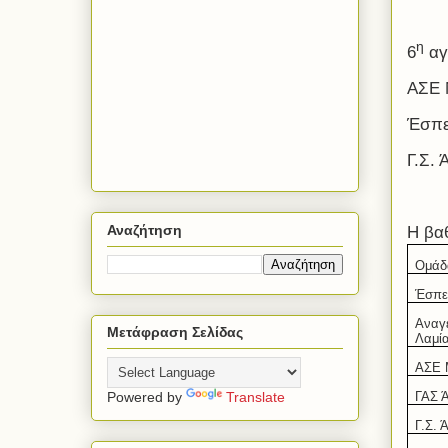
η
6
αγ
ΑΣΕ 
Έσπε
Γ.Σ.
Αναζήτηση
Η βα
Ομάδ
Έσπε
Αναγ
Μετάφραση Σελίδας
Λαμί
ΑΣΕ 
Powered by
Translate
ΓΑΣ 
Γ.Σ. 