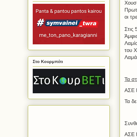
Χουσι
Πρωτ
οι τρ
Στις 
Άμφι
Λαμί
του 
Λαμά
Στο Κουρμπέτι
Τα στ
ΑΣΕ 
Τα δε
Συνθ
ΑΣΕ 