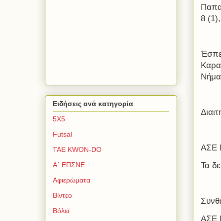
Παπα
8 (1
Έσπε
Καραχ
Νήμα
Ειδήσεις ανά κατηγορία
Διαι
5Χ5
Futsal
ΑΣΕ 
TAE KWON-DO
Τα δε
Α΄ ΕΠΣΝΕ
Αφιερώματα
Βίντεο
Συνθ
Βόλεϊ
ΑΣΕ 