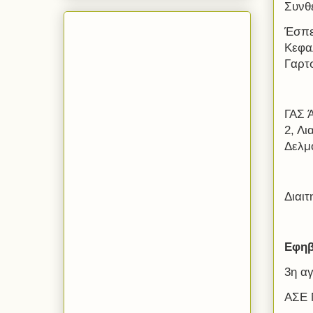
Συνθ
Έσπε
Κεφα
Γαρτσ
ΓΑΣ 
2, Λι
Δελμ
Διαι
Εφηβ
3η α
ΑΣΕ 