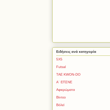
Ειδήσεις ανά κατηγορία
5Χ5
Futsal
TAE KWON-DO
Α΄ ΕΠΣΝΕ
Αφιερώματα
Βίντεο
Βόλεϊ