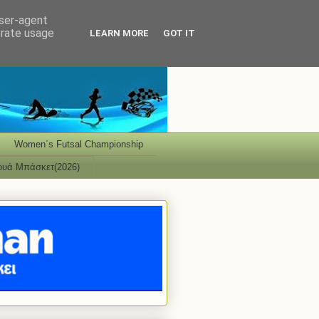
user-agent
erate usage
LEARN MORE
GOT IT
Women΄s Futsal Championship
ουά Μπάσκετ(2026)