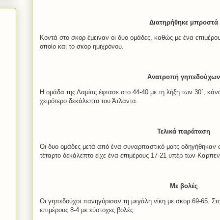
Διατηρήθηκε μπροστά
Κοντά στο σκορ έμειναν οι δυο ομάδες, καθώς με ένα επιμέρου
οποίο και το σκορ ημιχρόνου.
Ανατροπή γηπεδούχων
Η ομάδα της Λαμίας έφτασε στο 44-40 με τη λήξη των 30΄, κάν
χειρότερο δεκάλεπτο του Άτλαντα.
Τελικά παράταση
Οι δυο ομάδες μετά από ένα συναρπαστικό ματς οδηγήθηκαν σ
τέταρτο δεκάλεπτο είχε ένα επιμέρους 17-21 υπέρ των Καρπε
Με βολές
Οι γηπεδούχοι πανηγύρισαν τη μεγάλη νίκη με σκορ 69-65. Στ
επιμέρους 8-4 με εύστοχες βολές.