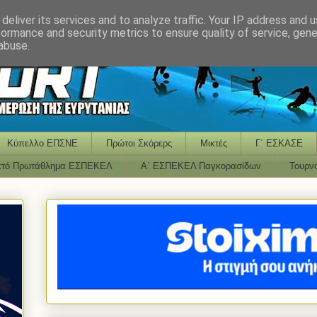
deliver its services and to analyze traffic. Your IP address and 
formance and security metrics to ensure quality of service, gen
abuse.
Κύπελλο ΕΠΣΝΕ
Πρώτοι Σκόρερς
Μικτές
Γ΄ ΕΣΚΑΣΕ
κτό Πρωτάθλημα ΕΣΠΕΚΕΛ
Α΄ ΕΣΠΕΚΕΛ Παγκορασίδων
Τουρν