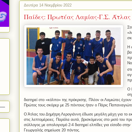
Δευτέρα 14 Νοεμβρίου 2022
Παίδες: Πρωτέας Λαμίας-Γ.Σ. Άτλας 
Στ
«λ
σκ
Η 
βα
πρ
Νο
στ
αγ
πρ
Ο 
ση
διατηρεί στο «κόλπο» της πρόκρισης. Πλέον οι Λαμιώτες έχουν τ
Πρώτος τους σκόρερ με 25 πόντους ήταν ο Πάρις Παπαναγιώτ
Ο Άτλας του Δημήτρη Λερογιάννη έδωσε μεγάλη μάχη για το εκ
στις λεπτομέρειες. Παρόλα αυτά, βρισκόμενος στο μισό του π
σύλλογος με απολογισμό 2-4 διατηρεί ελπίδες για είσοδο στη
Γεωργαλής σημείωσε 20 πόντος.