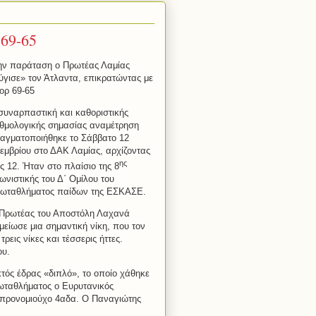
69-65
ην παράταση ο Πρωτέας Λαμίας
ύγισε» τον Άτλαντα, επικρατώντας με
ορ 69-65
συναρπαστική και καθοριστικής
θμολογικής σημασίας αναμέτρηση
αγματοποιήθηκε το Σάββατο 12
εμβρίου στο ΔΑΚ Λαμίας, αρχίζοντας
ης
ις 12. Ήταν στο πλαίσιο της 8
ωνιστικής του Δ΄ Ομίλου του
ωταθλήματος παίδων της ΕΣΚΑΣΕ.
Πρωτέας του Αποστόλη Λαχανά
μείωσε μια σημαντική νίκη, που τον
ρεις νίκες και τέσσερις ήττες.
ου.
τός έδρας «διπλό», το οποίο χάθηκε
ρωταθλήματος ο Ευρυτανικός
ν προνομιούχο 4αδα. Ο Παναγιώτης