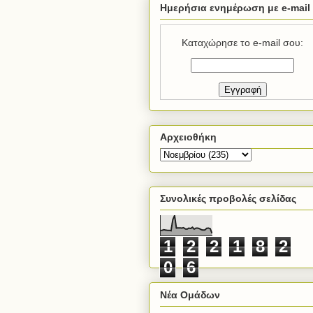
Ημερήσια ενημέρωση με e-mail
Καταχώρησε το e-mail σου:
Αρχειοθήκη
Συνολικές προβολές σελίδας
1
2
2
1
8
2
0
6
Νέα Ομάδων