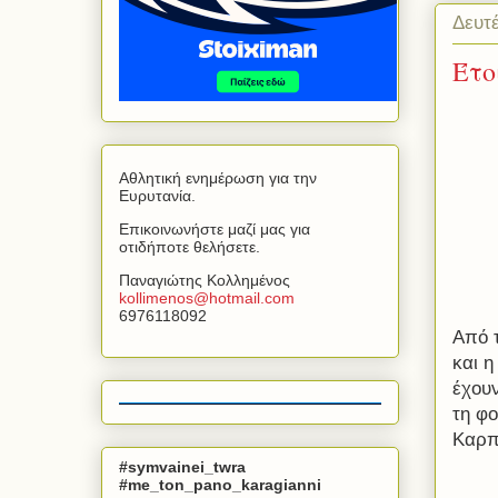
Δευτ
Έτο
Αθλητική ενημέρωση για την
Ευρυτανία.
Επικοινωνήστε μαζί μας για
οτιδήποτε θελήσετε.
Παναγιώτης Κολλημένος
kollimenos
@
hotmail
.
com
6976118092
Από 
και η
έχουν
τη φο
Καρπ
#symvainei_twra
#me_ton_pano_karagianni