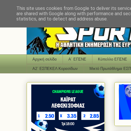
This site uses cookies from Google to deliver its servic
are shared with Google along with performance and secu
statistics, and to detect and address abuse.
Αρχική σελίδα
Α΄ ΕΠΣΝΕ
Κύπελλο ΕΠΣΝΕ
Α2΄ ΕΣΠΕΚΕΛ Κορασίδων
Μικτό Πρωτάθλημα ΕΣ