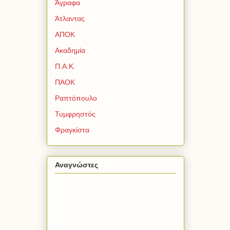
Άγραφα
Άτλαντας
ΑΠΟΚ
Ακαδημία
Π.Α.Κ.
ΠΑΟΚ
Ραπτόπουλο
Τυμφρηστός
Φραγκίστα
Αναγνώστες