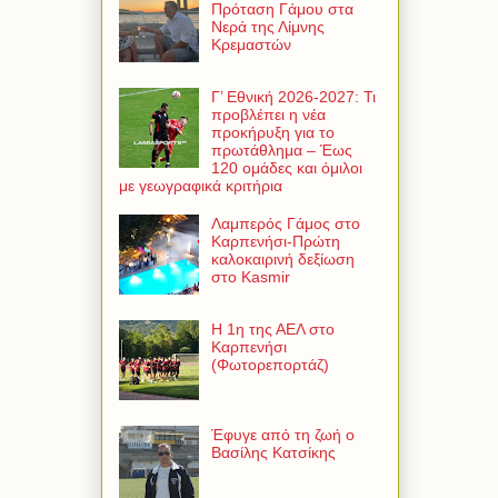
Πρόταση Γάμου στα
Νερά της Λίμνης
Κρεμαστών
Γ’ Εθνική 2026-2027: Τι
προβλέπει η νέα
προκήρυξη για το
πρωτάθλημα – Έως
120 ομάδες και όμιλοι
με γεωγραφικά κριτήρια
Λαμπερός Γάμος στο
Καρπενήσι-Πρώτη
καλοκαιρινή δεξίωση
στο Kasmir
Η 1η της ΑΕΛ στο
Καρπενήσι
(Φωτορεπορτάζ)
Έφυγε από τη ζωή ο
Βασίλης Κατσίκης