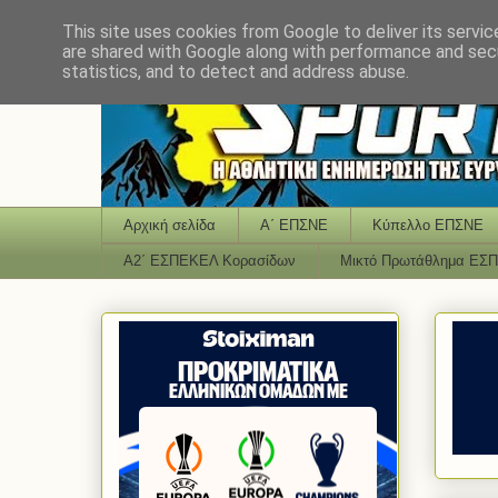
This site uses cookies from Google to deliver its servic
are shared with Google along with performance and secu
statistics, and to detect and address abuse.
Αρχική σελίδα
Α΄ ΕΠΣΝΕ
Κύπελλο ΕΠΣΝΕ
Α2΄ ΕΣΠΕΚΕΛ Κορασίδων
Μικτό Πρωτάθλημα ΕΣ