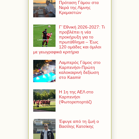
Πρόταση Γάμου στα
Νερά της Λίμνης
Κρεμαστών
Γ’ Εθνική 2026-2027: Τι
προβλέπει η νέα
προκήρυξη για το
πρωτάθλημα – Έως
120 ομάδες και όμιλοι
με γεωγραφικά κριτήρια
Λαμπερός Γάμος στο
Καρπενήσι-Πρώτη
καλοκαιρινή δεξίωση
στο Kasmir
Η 1η της ΑΕΛ στο
Καρπενήσι
(Φωτορεπορτάζ)
Έφυγε από τη ζωή ο
Βασίλης Κατσίκης