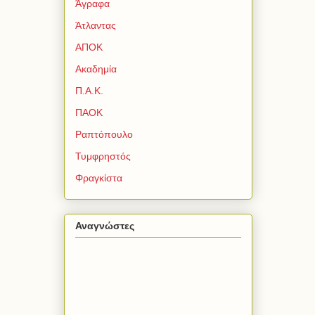
Άγραφα
Άτλαντας
ΑΠΟΚ
Ακαδημία
Π.Α.Κ.
ΠΑΟΚ
Ραπτόπουλο
Τυμφρηστός
Φραγκίστα
Αναγνώστες