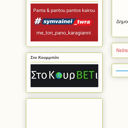
Δημο
Νεότ
Στο Κουρμπέτι