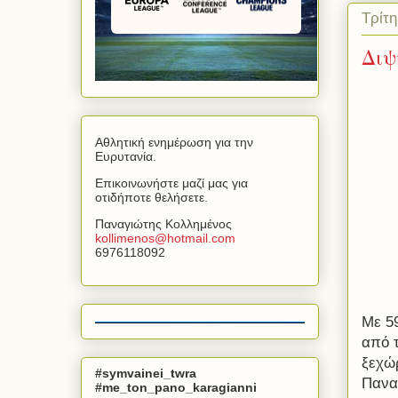
Τρίτ
Διψ
Αθλητική ενημέρωση για την
Ευρυτανία.
Επικοινωνήστε μαζί μας για
οτιδήποτε θελήσετε.
Παναγιώτης Κολλημένος
kollimenos
@
hotmail
.
com
6976118092
Με 5
από 
ξεχώρ
#symvainei_twra
Παναγ
#me_ton_pano_karagianni