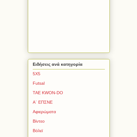
Ειδήσεις ανά κατηγορία
5Χ5
Futsal
TAE KWON-DO
Α΄ ΕΠΣΝΕ
Αφιερώματα
Βίντεο
Βόλεϊ