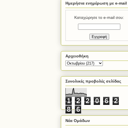
Ημερήσια ενημέρωση με e-mail
Καταχώρησε το e-mail σου:
Αρχειοθήκη
Συνολικές προβολές σελίδας
1
2
2
0
6
2
8
6
Νέα Ομάδων