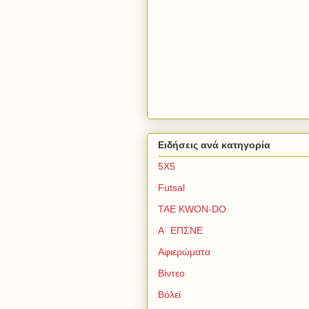
Ειδήσεις ανά κατηγορία
5Χ5
Futsal
TAE KWON-DO
Α΄ ΕΠΣΝΕ
Αφιερώματα
Βίντεο
Βόλεϊ