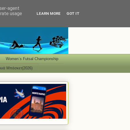
user-agent
erate usage
LEARN MORE
GOT IT
Women΄s Futsal Championship
ουά Μπάσκετ(2026)