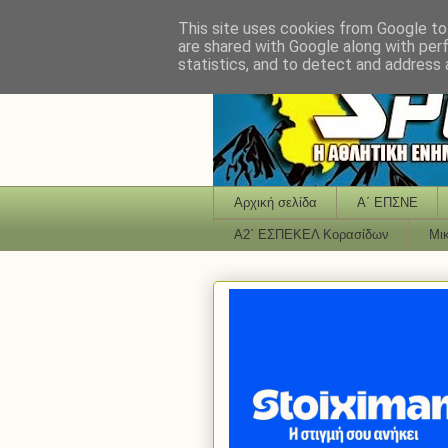
This site uses cookies from Google to 
are shared with Google along with per
statistics, and to detect and address 
Αρχική σελίδα
Α΄ ΕΠΣΝΕ
Α2΄ ΕΣΠΕΚΕΛ Κορασίδων
Μι