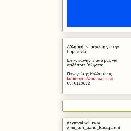
Αθλητική ενημέρωση για την
Ευρυτανία.
Επικοινωνήστε μαζί μας για
οτιδήποτε θελήσετε.
Παναγιώτης Κολλημένος
kollimenos
@
hotmail
.
com
6976118092
#symvainei_twra
#me_ton_pano_karagianni