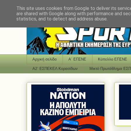
This site uses cookies from Google to deliver its servic
are shared with Google along with performance and secu
statistics, and to detect and address abuse.
Αρχική σελίδα
Α΄ ΕΠΣΝΕ
Κύπελλο ΕΠΣΝΕ
Α2΄ ΕΣΠΕΚΕΛ Κορασίδων
Μικτό Πρωτάθλημα ΕΣ