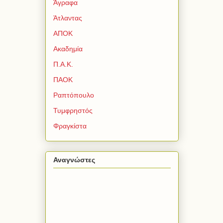
Άγραφα
Άτλαντας
ΑΠΟΚ
Ακαδημία
Π.Α.Κ.
ΠΑΟΚ
Ραπτόπουλο
Τυμφρηστός
Φραγκίστα
Αναγνώστες