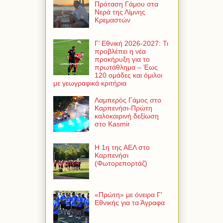
Πρόταση Γάμου στα
Νερά της Λίμνης
Κρεμαστών
Γ’ Εθνική 2026-2027: Τι
προβλέπει η νέα
προκήρυξη για το
πρωτάθλημα – Έως
120 ομάδες και όμιλοι
με γεωγραφικά κριτήρια
Λαμπερός Γάμος στο
Καρπενήσι-Πρώτη
καλοκαιρινή δεξίωση
στο Kasmir
Η 1η της ΑΕΛ στο
Καρπενήσι
(Φωτορεπορτάζ)
«Πρώτη» με όνειρα Γ'
Εθνικής για τα Άγραφα