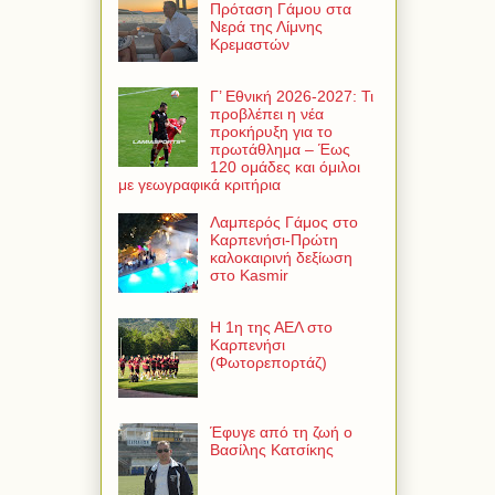
Πρόταση Γάμου στα
Νερά της Λίμνης
Κρεμαστών
Γ’ Εθνική 2026-2027: Τι
προβλέπει η νέα
προκήρυξη για το
πρωτάθλημα – Έως
120 ομάδες και όμιλοι
με γεωγραφικά κριτήρια
Λαμπερός Γάμος στο
Καρπενήσι-Πρώτη
καλοκαιρινή δεξίωση
στο Kasmir
Η 1η της ΑΕΛ στο
Καρπενήσι
(Φωτορεπορτάζ)
Έφυγε από τη ζωή ο
Βασίλης Κατσίκης