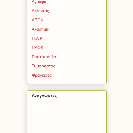
Άγραφα
Άτλαντας
ΑΠΟΚ
Ακαδημία
Π.Α.Κ.
ΠΑΟΚ
Ραπτόπουλο
Τυμφρηστός
Φραγκίστα
Αναγνώστες