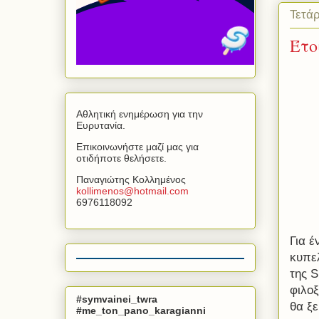
Τετά
Έτο
Αθλητική ενημέρωση για την
Ευρυτανία.
Επικοινωνήστε μαζί μας για
οτιδήποτε θελήσετε.
Παναγιώτης Κολλημένος
kollimenos
@
hotmail
.
com
6976118092
Για έ
κυπε
της S
φιλο
#symvainei_twra
θα ξε
#me_ton_pano_karagianni