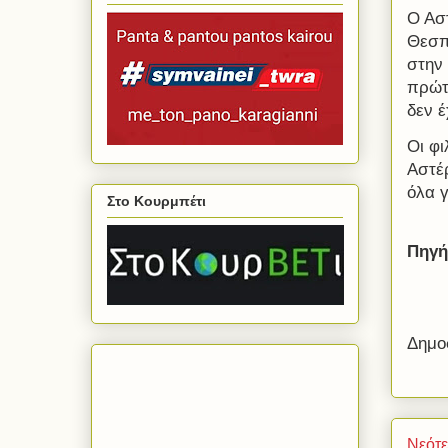
Ο Ασ
Θεσπρ
στην 
πρώτ
δεν έ
Οι φι
Αστέ
όλα γ
Στο Κουρμπέτι
Πηγή
Δημο
Νεότ