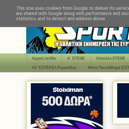
This site uses cookies from Google to deliver its servic
are shared with Google along with performance and secu
statistics, and to detect and address abuse.
Αρχική σελίδα
Α΄ ΕΠΣΝΕ
Κύπελλο ΕΠΣΝΕ
Α2΄ ΕΣΠΕΚΕΛ Κορασίδων
Μικτό Πρωτάθλημα ΕΣ