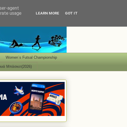
user-agent
erate usage
LEARN MORE
GOT IT
Women΄s Futsal Championship
ουά Μπάσκετ(2026)