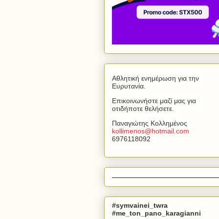
Αθλητική ενημέρωση για την
Ευρυτανία.
Επικοινωνήστε μαζί μας για
οτιδήποτε θελήσετε.
Παναγιώτης Κολλημένος
kollimenos
@
hotmail
.
com
6976118092
#symvainei_twra
#me_ton_pano_karagianni