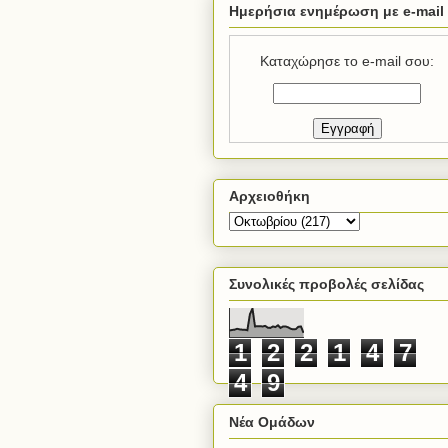
Ημερήσια ενημέρωση με e-mail
Καταχώρησε το e-mail σου:
Αρχειοθήκη
Συνολικές προβολές σελίδας
1
2
2
1
4
7
4
9
Νέα Ομάδων