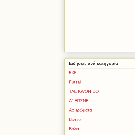
Ειδήσεις ανά κατηγορία
5Χ5
Futsal
TAE KWON-DO
Α΄ ΕΠΣΝΕ
Αφιερώματα
Βίντεο
Βόλεϊ