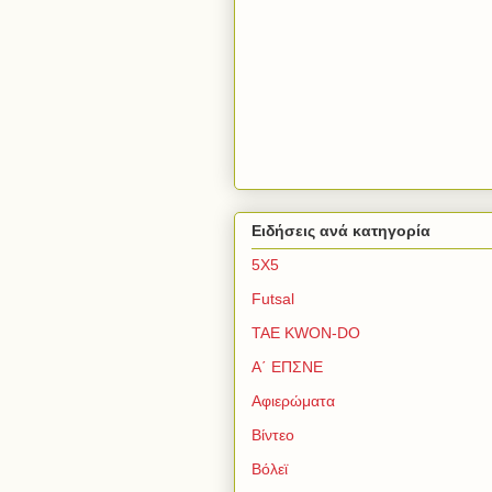
Ειδήσεις ανά κατηγορία
5Χ5
Futsal
TAE KWON-DO
Α΄ ΕΠΣΝΕ
Αφιερώματα
Βίντεο
Βόλεϊ