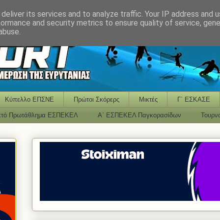
deliver its services and to analyze traffic. Your IP address and 
formance and security metrics to ensure quality of service, gen
abuse.
Κύπελλο ΕΠΣΝΕ
Πρώτοι Σκόρερς
Μικτές
Γ΄ ΕΣΚΑΣΕ
κτό Πρωτάθλημα ΕΣΠΕΚΕΛ
Α΄ ΕΣΠΕΚΕΛ Παγκορασίδων
Τουρν