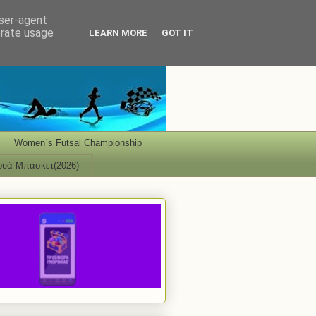
user-agent
erate usage
LEARN MORE
GOT IT
Women΄s Futsal Championship
ουά Μπάσκετ(2026)