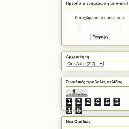
Ημερήσια ενημέρωση με e-mail
Καταχώρησε το e-mail σου:
Αρχειοθήκη
Συνολικές προβολές σελίδας
1
2
2
0
6
3
1
5
Νέα Ομάδων