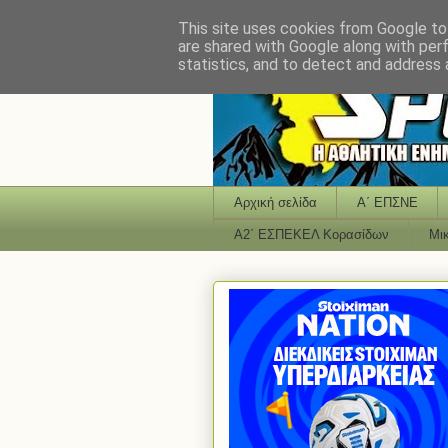
This site uses cookies from Google to 
are shared with Google along with per
statistics, and to detect and address 
Αρχική σελίδα
Α΄ ΕΠΣΝΕ
Α2΄ ΕΣΠΕΚΕΛ Κορασίδων
Μι