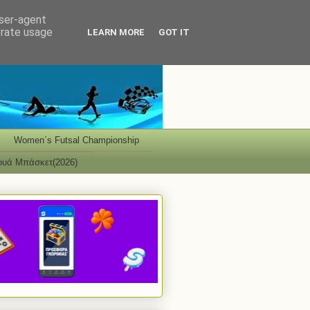
user-agent
erate usage
LEARN MORE
GOT IT
Women΄s Futsal Championship
ουά Μπάσκετ(2026)