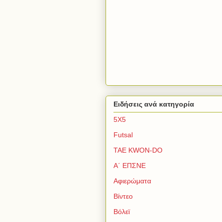
Ειδήσεις ανά κατηγορία
5Χ5
Futsal
TAE KWON-DO
Α΄ ΕΠΣΝΕ
Αφιερώματα
Βίντεο
Βόλεϊ