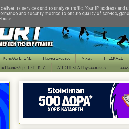
deliver its services and to analyze traffic. Your IP address and 
formance and security metrics to ensure quality of service, gen
abuse.
Κύπελλο ΕΠΣΝΕ
Πρώτοι Σκόρερς
Μικτές
Γ΄ ΕΣΚΑΣΕ
κτό Πρωτάθλημα ΕΣΠΕΚΕΛ
Α΄ ΕΣΠΕΚΕΛ Παγκορασίδων
Τουρν