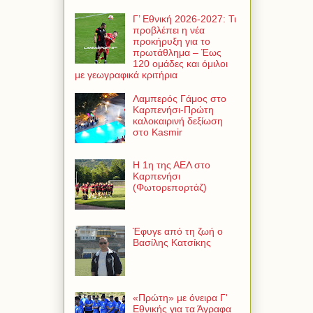
Γ’ Εθνική 2026-2027: Τι
προβλέπει η νέα
προκήρυξη για το
πρωτάθλημα – Έως
120 ομάδες και όμιλοι
με γεωγραφικά κριτήρια
Λαμπερός Γάμος στο
Καρπενήσι-Πρώτη
καλοκαιρινή δεξίωση
στο Kasmir
Η 1η της ΑΕΛ στο
Καρπενήσι
(Φωτορεπορτάζ)
Έφυγε από τη ζωή ο
Βασίλης Κατσίκης
«Πρώτη» με όνειρα Γ'
Εθνικής για τα Άγραφα