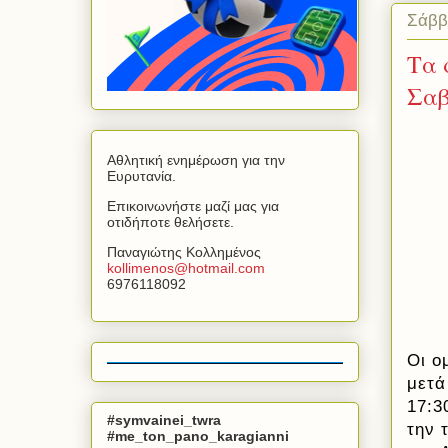
Σάββ
Τα 
Σαβ
Αθλητική ενημέρωση για την
Ευρυτανία.
Επικοινωνήστε μαζί μας για
οτιδήποτε θελήσετε.
Παναγιώτης Κολλημένος
kollimenos
@
hotmail
.
com
6976118092
Οι ο
μετά
17:3
#symvainei_twra
την 
#me_ton_pano_karagianni