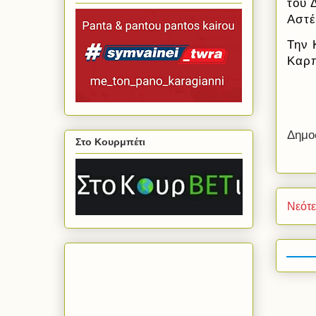
του 
Αστέ
Την 
Καρπ
Δημο
Στο Κουρμπέτι
Νεότ