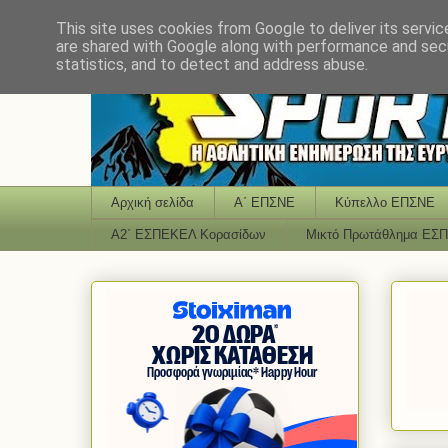
This site uses cookies from Google to deliver its servic
are shared with Google along with performance and secu
statistics, and to detect and address abuse.
Αρχική σελίδα
Α΄ ΕΠΣΝΕ
Κύπελλο ΕΠΣΝΕ
Α2΄ ΕΣΠΕΚΕΛ Κορασίδων
Μικτό Πρωτάθλημα ΕΣ