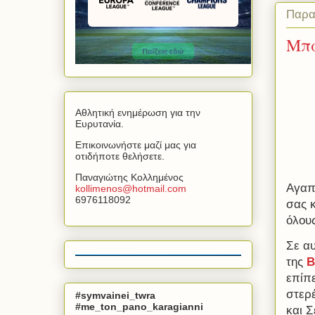
Παρα
Μπα
Αθλητική ενημέρωση για την
Ευρυτανία.
Επικοινωνήστε μαζί μας για
οτιδήποτε θελήσετε.
Παναγιώτης Κολλημένος
Αγαπ
kollimenos
@
hotmail
.
com
6976118092
σας κ
όλους
Σε α
της
Β
επίπ
στερέ
#symvainei_twra
#me_ton_pano_karagianni
και Σ