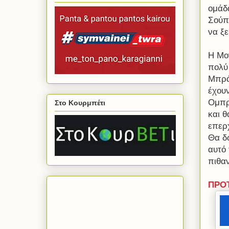
ομάδ
Σούπ
να ξ
Η Μον
πολύ
Μπρά
έχουν
Ομπρα
Στο Κουρμπέτι
και 
επερ
Θα δ
αυτό
πιθαν
ΠΡΟΤ