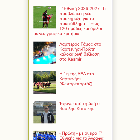
Γ’ Εθνική 2026-2027: Τι
προβλέπει η νέα
προκήρυξη για το
πρωτάθλημα – Έως
120 ομάδες και όμιλοι
με γεωγραφικά κριτήρια
Λαμπερός Γάμος στο
Καρπενήσι-Πρώτη
καλοκαιρινή δεξίωση
στο Kasmir
Η 1η της ΑΕΛ στο
Καρπενήσι
(Φωτορεπορτάζ)
Έφυγε από τη ζωή ο
Βασίλης Κατσίκης
«Πρώτη» με όνειρα Γ'
Εθνικής για τα Άγραφα