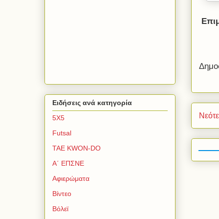
Ε
πι
Δημο
Ειδήσεις ανά κατηγορία
Νεότ
5Χ5
Futsal
TAE KWON-DO
Α΄ ΕΠΣΝΕ
Αφιερώματα
Βίντεο
Βόλεϊ