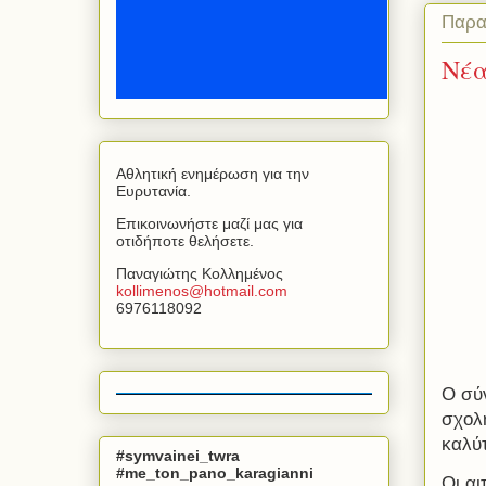
Παρα
Νέα
Αθλητική ενημέρωση για την
Ευρυτανία.
Επικοινωνήστε μαζί μας για
οτιδήποτε θελήσετε.
Παναγιώτης Κολλημένος
kollimenos
@
hotmail
.
com
6976118092
Ο σύ
σχολ
καλύ
#symvainei_twra
#me_ton_pano_karagianni
Οι αι