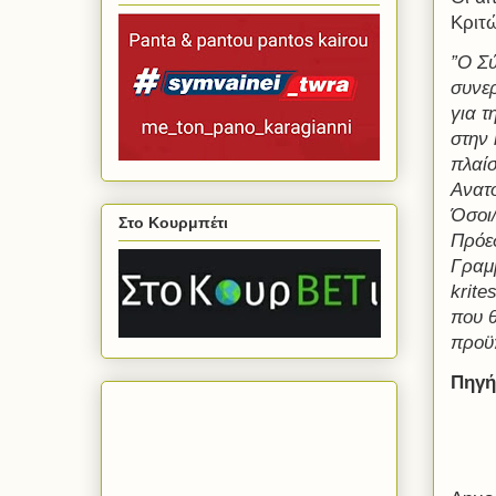
Κριτ
”O Σ
συνερ
για τ
στην
πλαί
Ανατο
Όσοι/
Στο Κουρμπέτι
Πρόε
Γραμμ
krite
που θ
προϋπ
Πηγή