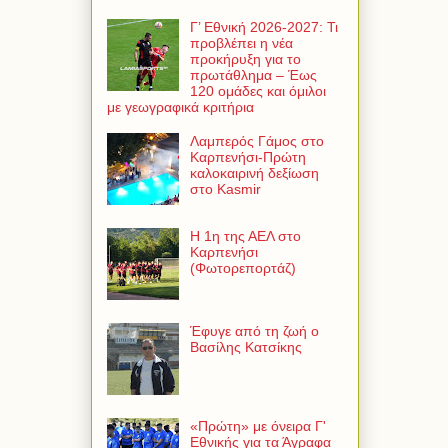
Γ’ Εθνική 2026-2027: Τι
προβλέπει η νέα
προκήρυξη για το
πρωτάθλημα – Έως
120 ομάδες και όμιλοι
με γεωγραφικά κριτήρια
Λαμπερός Γάμος στο
Καρπενήσι-Πρώτη
καλοκαιρινή δεξίωση
στο Kasmir
Η 1η της ΑΕΛ στο
Καρπενήσι
(Φωτορεπορτάζ)
Έφυγε από τη ζωή ο
Βασίλης Κατσίκης
«Πρώτη» με όνειρα Γ'
Εθνικής για τα Άγραφα