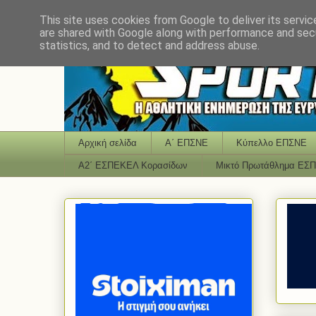
This site uses cookies from Google to deliver its servic
are shared with Google along with performance and secu
statistics, and to detect and address abuse.
Αρχική σελίδα
Α΄ ΕΠΣΝΕ
Κύπελλο ΕΠΣΝΕ
Α2΄ ΕΣΠΕΚΕΛ Κορασίδων
Μικτό Πρωτάθλημα ΕΣ