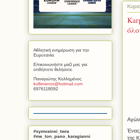
Κυρι
Kar
όλο
Αθλητική ενημέρωση για την
Ευρυτανία.
Επικοινωνήστε μαζί μας για
οτιδήποτε θελήσετε.
Παναγιώτης Κολλημένος
kollimenos
@
hotmail
.
com
6976118092
Αγών
Ένας
#symvainei_twra
#me_ton_pano_karagianni
της Κ