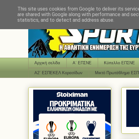
This site uses cookies from Google to deliver its servic
are shared with Google along with performance and secu
statistics, and to detect and address abuse.
Αρχική σελίδα
Α΄ ΕΠΣΝΕ
Κύπελλο ΕΠΣΝΕ
Α2΄ ΕΣΠΕΚΕΛ Κορασίδων
Μικτό Πρωτάθλημα ΕΣ