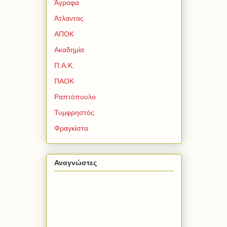
Άγραφα
Άτλαντας
ΑΠΟΚ
Ακαδημία
Π.Α.Κ.
ΠΑΟΚ
Ραπτόπουλο
Τυμφρηστός
Φραγκίστα
Αναγνώστες