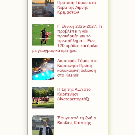
Πρόταση Γάμου στα
Νερά της Λίμνης
Κρεμαστών
Γ’ Εθνική 2026-2027: Τι
προβλέπει η νέα
προκήρυξη για το
πρωτάθλημα – Έως
120 ομάδες και όμιλοι
με γεωγραφικά κριτήρια
Λαμπερός Γάμος στο
Καρπενήσι-Πρώτη
καλοκαιρινή δεξίωση
στο Kasmir
Η 1η της ΑΕΛ στο
Καρπενήσι
(Φωτορεπορτάζ)
Έφυγε από τη ζωή ο
Βασίλης Κατσίκης