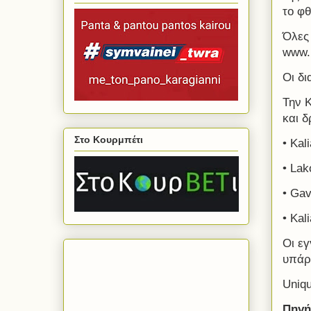
το φ
Όλες
www.k
Οι δι
Την Κ
και 
Στο Κουρμπέτι
• Kal
• Lak
• Gav
• Kal
Οι εγ
υπάρ
Uniqu
Πηγή